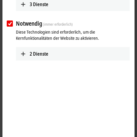
3
Dienste
Notwendig
(immer erforderlich)
Diese Technologien sind erforderlich, um die
Kernfunktionalitäten der Website zu aktivieren.
2
Dienste
1
Die digitale Eingangsklemme KL1819 erfasst binäre 24-V-DC-
Steuersignale aus der Prozessebene und transportiert sie galvanisch
getrennt zum übergeordneten Automatisierungsgerät. Die
Busklemme enthält sechzehn Kanäle, deren Signalzustand durch
Leuchtdioden angezeigt wird. Die Powerkontakte sind
durchverbunden. Bei der KL1819 ist die Bezugsmasse aller Eingänge
der 0-V-DC-Powerkontakt.