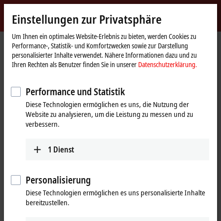
Jetzt anmelden
Einstellungen zur Privatsphäre
myBeckhoff
Beckhoff
-
Um Ihnen ein optimales Website-Erlebnis zu bieten, werden Cookies zu
Performance-, Statistik- und Komfortzwecken sowie zur Darstellung
New
personalisierter Inhalte verwendet. Nähere Informationen dazu und zu
Automation
Startseite
Produkte
I/O
Busklemmen
KL1xxx | Digital-Eingang
Ihren Rechten als Benutzer finden Sie in unserer
Datenschutzerklärung.
Technology
KL1819
Performance und Statistik
KL1819 | Busklemme, 16-Kanal-
Diese Technologien ermöglichen es uns, die Nutzung der
Digital-Eingang, 24 V DC, 0,2 ms
Website zu analysieren, um die Leistung zu messen und zu
verbessern.
1
Dienst
Personalisierung
Diese Technologien ermöglichen es uns personalisierte Inhalte
bereitzustellen.