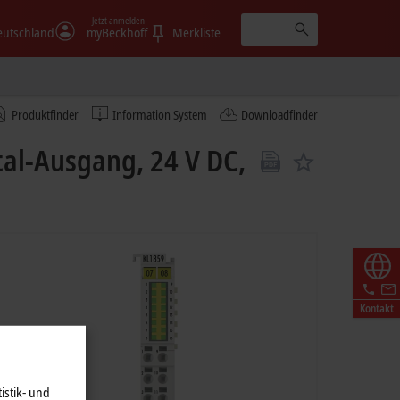
Jetzt anmelden
eutschland
myBeckhoff
Merkliste
Produktfinder
Information System
Downloadfinder
tal-Ausgang, 24 V DC,
Kontakt
istik- und