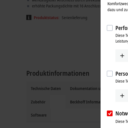
Komfortzwec
erhöhte Packungsdichte mit 16 Anschlusspunkten im G
dazu und zu 
Produktstatus:
Serienlieferung
Perfo
Diese T
Leistun
Produktinformationen
Perso
Diese T
Technische Daten
Dokumentation und Downloads
Zubehör
Beckhoff Information System
Notw
Software
Diese T