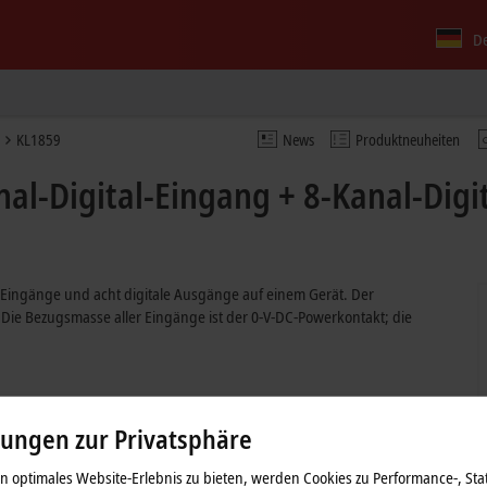
D
KL1859
News
Produktneuheiten
l-Digital-Eingang + 8-Kanal-Digi
e Eingänge und acht digitale Ausgänge auf einem Gerät. Der
Die Bezugsmasse aller Eingänge ist der 0-V-DC-Powerkontakt; die
ängen in einer Klemme
lungen zur Privatsphäre
ngsfilter
t Ausgangsstrom bis 0,5 A
 optimales Website-Erlebnis zu bieten, werden Cookies zu Performance-, Stat
ndrähtigen Leitern