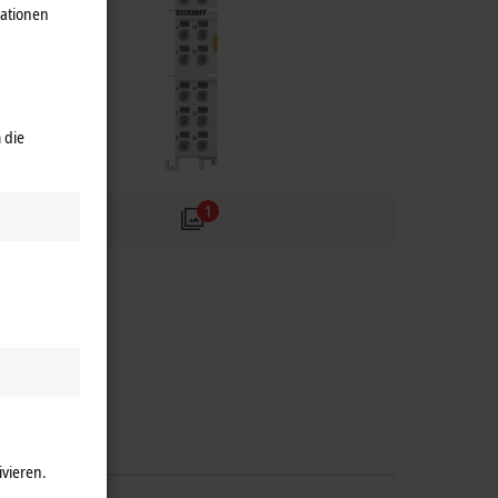
mationen
 die
1
ivieren.