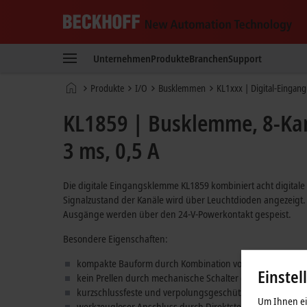
Beckhoff
-
Unternehmen
Produkte
Branchen
Support
New
Automation
Startseite
Produkte
I/O
Busklemmen
KL1xxx | Digital-Eingang
Technology
KL1859 | Busklemme, 8-Kana
3 ms, 0,5 A
Die digitale Eingangsklemme KL1859 kombiniert acht digital
Signalzustand der Kanäle wird über Leuchtdioden angezeigt. 
Ausgänge werden über den 24-V-Powerkontakt gespeist.
Besondere Eigenschaften:
kompakte Bauform durch Kombination von Ein- und Ausg
Einstel
kein Prellen durch mechanische Schalter dank 3-ms-Einga
kurzschlussfeste und verpolungsgeschützte Ausgänge mi
Um Ihnen ein
werkzeugloser Anschluss durch Direktstecktechnik bei ei