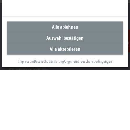
Alle ablehnen
Unternehmenszentrale Deutschland
Auswahl bestätigen
Beckhoff Automation GmbH & Co. KG
Hülshorstweg 20
Alle akzeptieren
Kontakt
33415 Verl
Impressum
Datenschutzerklärung
Allgemeine Geschäftsbedingungen
+49 5246 963-0
info@beckhoff.com
Kontaktinformationen
www.beckhoff.com/de-de/
Newsletter
Seite drucken
Unternehmen
Produkte und Branchen