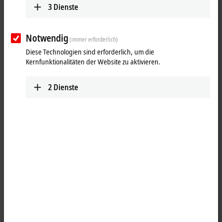
3
Dienste
Notwendig
(immer erforderlich)
Diese Technologien sind erforderlich, um die
Kernfunktionalitäten der Website zu aktivieren.
2
Dienste
1
Das Klemmenmodul KM1002 kombiniert 16 digitale Eingänge mit je
acht Kanälen pro Steckverbinder in kompakter Bauform. Die erfassten
Steuersignale werden galvanisch getrennt zum übergeordneten
Automatisierungsgerät transportiert. Die Klemmenmodule werden wie
Standard-Busklemmen in das
I/O
-System integriert.
Besondere Eigenschaften: