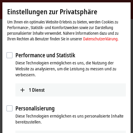
Jetzt anmelden
Einstellungen zur Privatsphäre
myBeckhoff
Beckhoff
-
Um Ihnen ein optimales Website-Erlebnis zu bieten, werden Cookies zu
Performance-, Statistik- und Komfortzwecken sowie zur Darstellung
New
personalisierter Inhalte verwendet. Nähere Informationen dazu und zu
Automation
Startseite
Produkte
I/O
Busklemmen
KL1xxx | Digital-Eingang
Ihren Rechten als Benutzer finden Sie in unserer
Datenschutzerklärung.
Technology
KM1002
Performance und Statistik
KM1002 | Busklemmenmodul,
Diese Technologien ermöglichen es uns, die Nutzung der
16-Kanal-Digital-Eingang,
Website zu analysieren, um die Leistung zu messen und zu
24 V DC, 3 ms
verbessern.
1
Dienst
Personalisierung
Diese Technologien ermöglichen es uns personalisierte Inhalte
bereitzustellen.