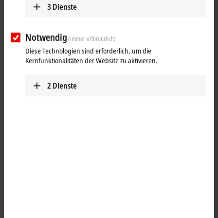
3
Dienste
Notwendig
(immer erforderlich)
Diese Technologien sind erforderlich, um die
Kernfunktionalitäten der Website zu aktivieren.
2
Dienste
1
1
Die Busklemme KL2531 ist für den direkten Anschluss
unterschiedlicher kleiner Schrittmotoren vorgesehen. Die PWM-
Endstufen für zwei Motorspulen sind bei geringster Bauform,
zusammen mit zwei Eingängen für Endlagenschalter, in der
Busklemme untergebracht. Mit einigen Parametern kann die KL2531
an den Motor und die Anwendung angepasst werden. Ein besonders