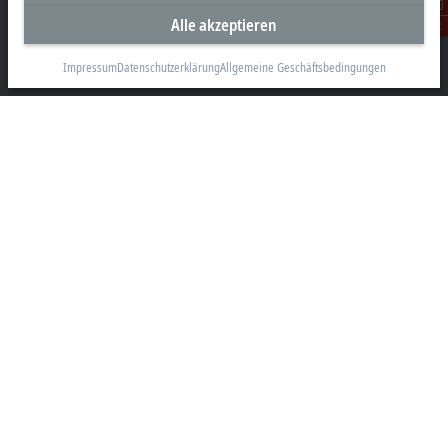
Alle akzeptieren
Beckhoff Automation GmbH & Co. KG
Kontakt
Hülshorstweg 20
33415 Verl
Impressum
Datenschutzerklärung
Allgemeine Geschäftsbedingungen
+49 5246 963-0
info@beckhoff.com
Kontaktinformationen
www.beckhoff.com/de-de/
Newsletter
Seite drucken
Unternehmen
Produkte und Branchen
Support
Soziale Medien