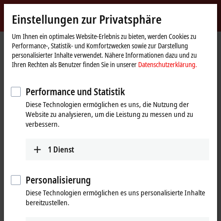
Jetzt anmelden
Einstellungen zur Privatsphäre
myBeckhoff
Beckhoff
-
Um Ihnen ein optimales Website-Erlebnis zu bieten, werden Cookies zu
Performance-, Statistik- und Komfortzwecken sowie zur Darstellung
New
personalisierter Inhalte verwendet. Nähere Informationen dazu und zu
Automation
Startseite
Produkte
I/O
Busklemmen
KL2xxx | Digital-Ausgang
Ihren Rechten als Benutzer finden Sie in unserer
Datenschutzerklärung.
Technology
KL2641
Performance und Statistik
KL2641 | Busklemme, 1-Kanal-
Diese Technologien ermöglichen es uns, die Nutzung der
Relais-Ausgang, 230 V AC, 16 A,
Website zu analysieren, um die Leistung zu messen und zu
Handbedienung
verbessern.
1
Dienst
Personalisierung
Diese Technologien ermöglichen es uns personalisierte Inhalte
bereitzustellen.