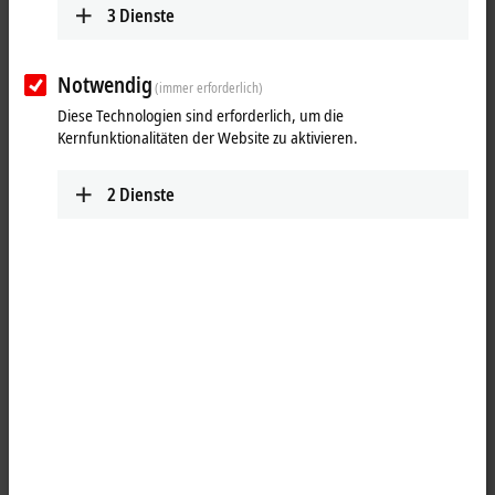
3
Dienste
Notwendig
(immer erforderlich)
Diese Technologien sind erforderlich, um die
Kernfunktionalitäten der Website zu aktivieren.
2
Dienste
1
Die Ausgangsklemme KL2641 besitzt ein Relais mit einem
Einzelkontakt, der universell zur Schaltung von
Netzspannungsverbrauchern eingesetzt werden kann. Das Relais ist
optional im Hand- oder Automatikbetrieb schaltbar. Der Schalter für
die Handbedienung zeigt immer den Schaltzustand des Relais an.
Über den Hand-/Automatikschalter kann die Betriebsart eingestellt