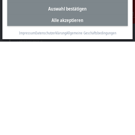
Unternehmenszentrale Deutschland
Auswahl bestätigen
Beckhoff Automation GmbH & Co. KG
Alle akzeptieren
Kontakt
Hülshorstweg 20
33415 Verl
Impressum
Datenschutzerklärung
Allgemeine Geschäftsbedingungen
+49 5246 963-0
info@beckhoff.com
Kontaktinformationen
www.beckhoff.com/de-de/
Newsletter
Seite drucken
Unternehmen
Produkte und Branchen
Support
Soziale Medien