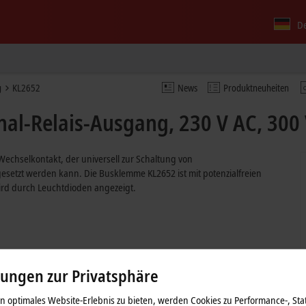
D
g
KL2652
News
Produktneuheiten
al-Relais-Ausgang, 230 V AC, 300 
Wechselkontakt, der universell zur Schaltung von
setzt werden kann. Die Busklemme KL2652 ist mit potenzialfreien
ird durch Leuchtdioden angezeigt.
lungen zur Privatsphäre
 optimales Website-Erlebnis zu bieten, werden Cookies zu Performance-, Stat