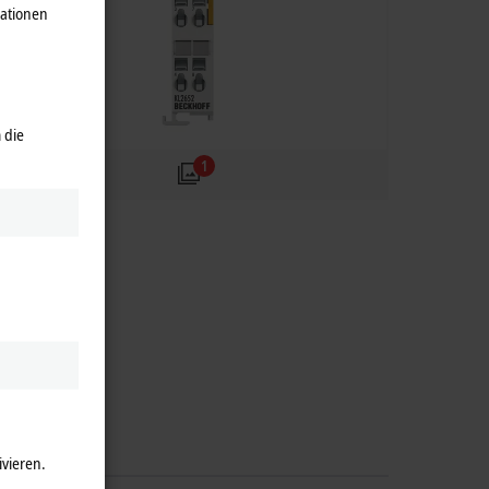
mationen
 die
1
ivieren.