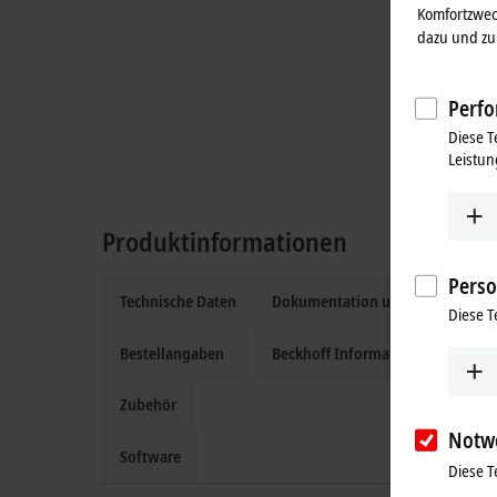
Komfortzwec
dazu und zu 
Perfo
Diese T
Leistun
Produktinformationen
Perso
Technische Daten
Dokumentation und Downloads
Diese T
Bestellangaben
Beckhoff Information System
Zubehör
Notw
Software
Diese T