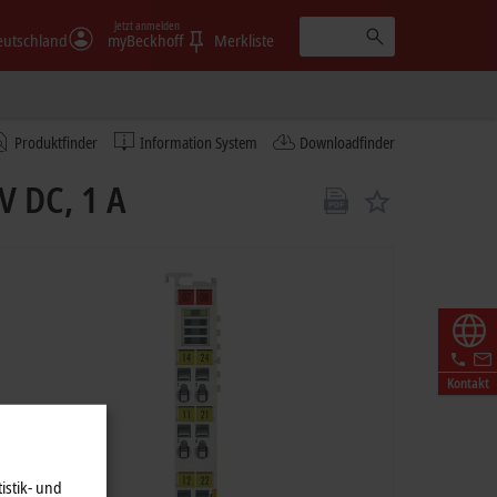
Jetzt anmelden
eutschland
myBeckhoff
Merkliste
Produktfinder
Information System
Downloadfinder
V DC, 1 A
Kontakt
istik- und