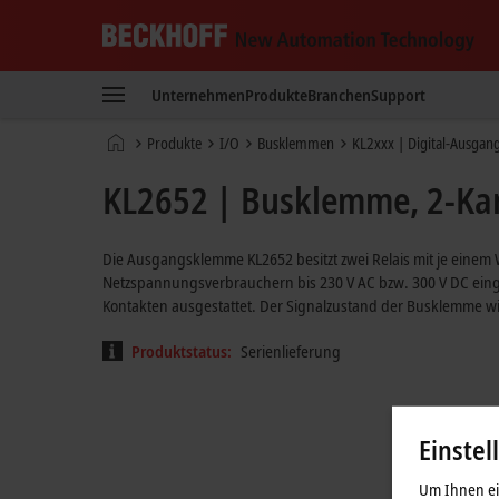
Beckhoff
-
Unternehmen
Produkte
Branchen
Support
New
Automation
Startseite
Produkte
I/O
Busklemmen
KL2xxx | Digital-Ausgan
Technology
KL2652 | Busklemme, 2-Kan
Die Ausgangsklemme KL2652 besitzt zwei Relais mit je einem 
Netzspannungsverbrauchern bis 230 V AC bzw. 300 V DC einge
Kontakten ausgestattet. Der Signalzustand der Busklemme w
Produktstatus:
Serienlieferung
Einstel
Um Ihnen ein