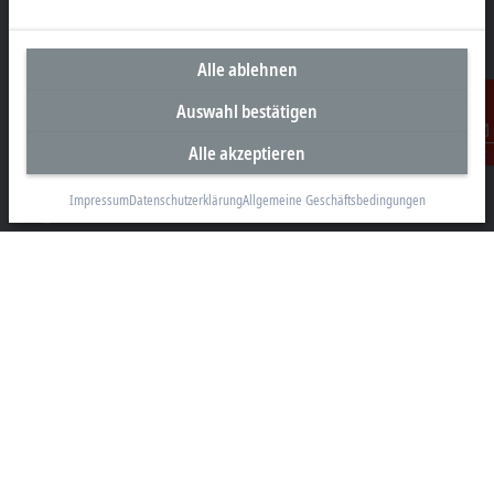
Alle ablehnen
Unternehmenszentrale Deutschland
Auswahl bestätigen
Beckhoff Automation GmbH & Co. KG
Alle akzeptieren
Hülshorstweg 20
Kontakt
33415 Verl
Impressum
Datenschutzerklärung
Allgemeine Geschäftsbedingungen
+49 5246 963-0
info@beckhoff.com
Kontaktinformationen
www.beckhoff.com/de-de/
Newsletter
Seite drucken
Unternehmen
Produkte und Branchen