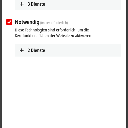
3
Dienste
Notwendig
(immer erforderlich)
Diese Technologien sind erforderlich, um die
Kernfunktionalitäten der Website zu aktivieren.
2
Dienste
1
Die Ausgangsklemme KL2702-xxxx schaltet mit Hilfe eines
elektronischen Lastrelais eine Netzspannung bis zu 230 V AC/DC. Das
Schaltelement, ein Hochleistungs-MOSFET, ist mit dem Potenzial des
Powerkontaktes verbunden und durch die Halbleitertechnik
dauerhaft verschleißfrei. Die Klemme besitzt zwei Ausgänge, die ihren
Signalzustand durch Leuchtdioden anzeigen.