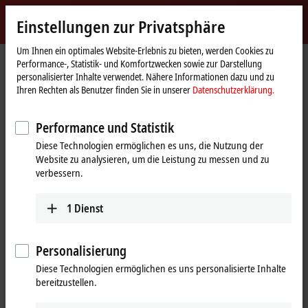
Jetzt anmelden
Einstellungen zur Privatsphäre
myBeckhoff
Beckhoff
-
Um Ihnen ein optimales Website-Erlebnis zu bieten, werden Cookies zu
Performance-, Statistik- und Komfortzwecken sowie zur Darstellung
New
personalisierter Inhalte verwendet. Nähere Informationen dazu und zu
Automation
Startseite
Produkte
I/O
Busklemmen
KL2xxx | Digital-Ausgang
Ihren Rechten als Benutzer finden Sie in unserer
Datenschutzerklärung.
Technology
KL2702
Performance und Statistik
KL2702 | Busklemme, 2-Kanal-
Diese Technologien ermöglichen es uns, die Nutzung der
Solid-State-Relais-Ausgang, 0…
Website zu analysieren, um die Leistung zu messen und zu
230 V AC/DC, 0,3 A
verbessern.
1
Dienst
Personalisierung
Diese Technologien ermöglichen es uns personalisierte Inhalte
bereitzustellen.