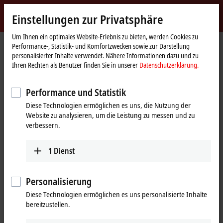
Jetzt anmelden
Einstellungen zur Privatsphäre
myBeckhoff
Beckhoff
-
Um Ihnen ein optimales Website-Erlebnis zu bieten, werden Cookies zu
Performance-, Statistik- und Komfortzwecken sowie zur Darstellung
New
personalisierter Inhalte verwendet. Nähere Informationen dazu und zu
Automation
Startseite
Produkte
I/O
Busklemmen
KL2xxx | Digital-Ausgang
Ihren Rechten als Benutzer finden Sie in unserer
Datenschutzerklärung.
Technology
KL2712
Performance und Statistik
KL2712 | Busklemme, 2-Kanal-
Diese Technologien ermöglichen es uns, die Nutzung der
Triac-Ausgang, 12…230 V AC,
Website zu analysieren, um die Leistung zu messen und zu
0,5 A
verbessern.
1
Dienst
Personalisierung
Diese Technologien ermöglichen es uns personalisierte Inhalte
bereitzustellen.