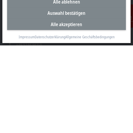
Alle ablehnen
Unternehmenszentrale Deutschland
Auswahl bestätigen
Beckhoff Automation GmbH & Co. KG
Alle akzeptieren
Kontakt
Hülshorstweg 20
33415 Verl
Impressum
Datenschutzerklärung
Allgemeine Geschäftsbedingungen
+49 5246 963-0
info@beckhoff.com
Kontaktinformationen
www.beckhoff.com/de-de/
Newsletter
Seite drucken
Unternehmen
Produkte und Branchen
Support
Soziale Medien