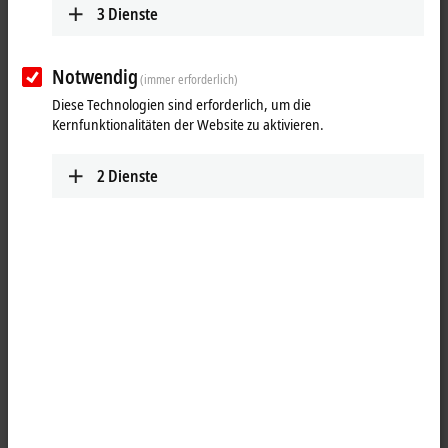
3
Dienste
Notwendig
(immer erforderlich)
Diese Technologien sind erforderlich, um die
Kernfunktionalitäten der Website zu aktivieren.
2
Dienste
1
Die Ausgangsklemme KL2712 schaltet mit Hilfe eines
Leistungsschalters eine Netzwechselspannung von 12 bis 230 V AC.
Das Schaltelement ist ein Triac, der mit dem Potenzial des
Powerkontaktes verbunden ist und durch die Halbleitertechnik
verschleißfrei arbeitet. Die Dauerbelastung eines digitalen Ausgangs
beträgt 0,5 A. Die KL2712 besitzt zwei unabhängige Ausgänge. Ihr