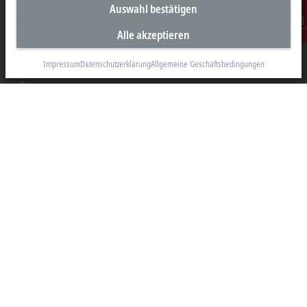
Unternehmenszentrale Deutschland
Auswahl bestätigen
Beckhoff Automation GmbH & Co. KG
Alle akzeptieren
Kontakt
Hülshorstweg 20
33415 Verl
Impressum
Datenschutzerklärung
Allgemeine Geschäftsbedingungen
+49 5246 963-0
info@beckhoff.com
Kontaktinformationen
www.beckhoff.com/de-de/
Newsletter
Seite drucken
Unternehmen
Produkte und Branchen
Support
Soziale Medien