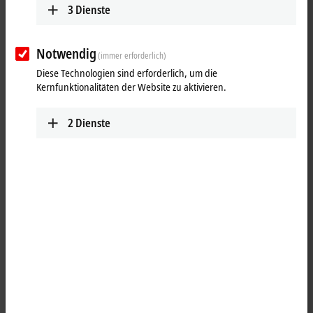
3
Dienste
Notwendig
(immer erforderlich)
Diese Technologien sind erforderlich, um die
Kernfunktionalitäten der Website zu aktivieren.
2
Dienste
1
Die Ausgangsklemme KL2722 schaltet mit Hilfe eines
Leistungsschalters eine Netzwechselspannung von 12 bis 230 V AC.
Das Schaltelement ist ein Triac, der mit dem Potenzial des
Powerkontaktes verbunden ist und durch die Halbleitertechnik
verschleißfrei arbeitet. Die Dauerbelastung eines digitalen Ausgangs
beträgt 1 A. Die KL2722 besitzt zwei gegeneinander verriegelte
Ausgänge.