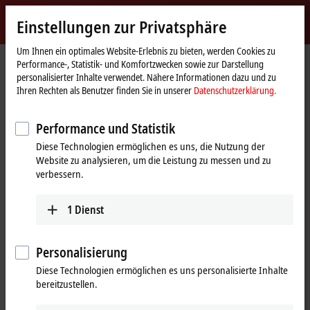
Jetzt anmelden
Einstellungen zur Privatsphäre
myBeckhoff
Beckhoff
-
Um Ihnen ein optimales Website-Erlebnis zu bieten, werden Cookies zu
Performance-, Statistik- und Komfortzwecken sowie zur Darstellung
New
personalisierter Inhalte verwendet. Nähere Informationen dazu und zu
Automation
Startseite
Produkte
I/O
Busklemmen
KL2xxx | Digital-Ausgang
Ihren Rechten als Benutzer finden Sie in unserer
Datenschutzerklärung.
Technology
KL2722
Performance und Statistik
KL2722 | Busklemme, 2-Kanal-
Diese Technologien ermöglichen es uns, die Nutzung der
Triac-Ausgang, 12…230 V AC, 1 A
Website zu analysieren, um die Leistung zu messen und zu
verbessern.
1
Dienst
Personalisierung
Diese Technologien ermöglichen es uns personalisierte Inhalte
bereitzustellen.