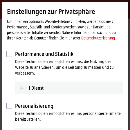
Jetzt anmelden
Einstellungen zur Privatsphäre
myBeckhoff
Beckhoff
-
Um Ihnen ein optimales Website-Erlebnis zu bieten, werden Cookies zu
Performance-, Statistik- und Komfortzwecken sowie zur Darstellung
New
personalisierter Inhalte verwendet. Nähere Informationen dazu und zu
Automation
Startseite
Produkte
I/O
Busklemmen
KL3xxx | Analog-Eingang
Ihren Rechten als Benutzer finden Sie in unserer
Datenschutzerklärung.
Technology
KL3453
Performance und Statistik
KL3453 | Busklemme, 3-Kanal-
Diese Technologien ermöglichen es uns, die Nutzung der
Analog-Eingang,
Website zu analysieren, um die Leistung zu messen und zu
Leistungsmessung, 690 V AC,
verbessern.
0,1/1/5 A, 24 Bit, galvanisch
1
Dienst
getrennt
Personalisierung
Diese Technologien ermöglichen es uns personalisierte Inhalte
bereitzustellen.