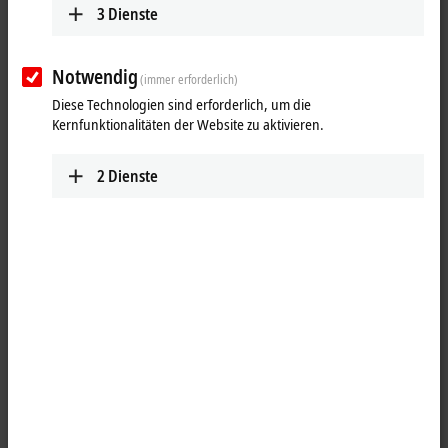
3
Dienste
Notwendig
(immer erforderlich)
Diese Technologien sind erforderlich, um die
Kernfunktionalitäten der Website zu aktivieren.
2
Dienste
1
Die Leistungsmess-Busklemme KL3453 ist mit max. 690 V AC am
Spannungseingang für die direkte Überwachung leistungsstarker
Generatoren optimiert, wie z. B. in der Windindustrie üblich. Ein