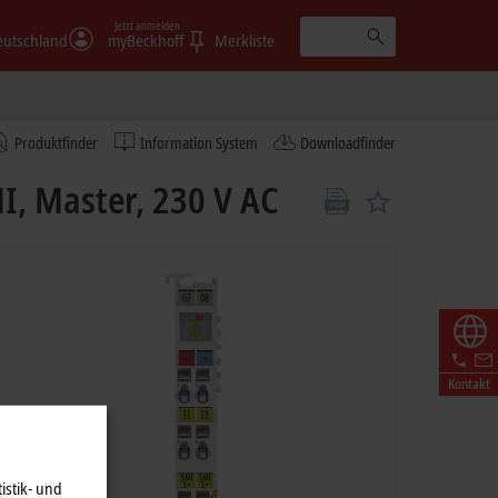
Jetzt anmelden
eutschland
myBeckhoff
Merkliste
Produktfinder
Information System
Downloadfinder
, Master, 230 V AC
Kontakt
istik- und