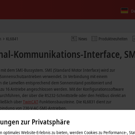
D
n
KL6841
News
Produktneuheiten
al-Kommunikations-Interface, SMI
it dem SMI-Bussystem. SMI (Standard Motor Interface) wird zur
 Sonnenschutzantrieben verwendet. In Verbindung mit einem
 die Lamellen entsprechend dem Sonnenstand positioniert und
u 16 Antriebe angeschlossen werden. Mit der Konfigurationssoftware
urchführen, der über die RS232-Schnittstelle oder den Feldbus direkt an
ließlich über
TwinCAT
-Funktionsbausteine. Die KL6831 dient zur
nbindung von 230-V-AC-SMI-Antrieben.
lungen zur Privatsphäre
 optimales Website-Erlebnis zu bieten, werden Cookies zu Performance-, Stat