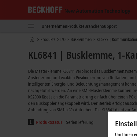
Beckhoff
-
Unternehmen
Produkte
Branchen
Support
New
Automation
Startseite
Produkte
I/O
Busklemmen
KL6xxx | Kommunikatio
Technology
KL6841 | Busklemme, 1-Kan
Die Masterklemme KL6841 verbindet das Busklemmensystem m
Ansteuerung und exakten Positionierung von Rollladen- und
intelligenten Energie- und Beleuchtungsmanagement können
nachgeführt werden. An eine SMI-Masterklemme können bisz
KS2000 lässt sich die Parametrierung einfach über einen PC d
den Buskoppler angekoppelt wird. Der Betrieb erfolgt aussch
Anbindung von SMI-LoVo-Antrieben. Die KL6841 dient zur A
Einstel
Produktstatus:
Serienlieferung
Um Ihnen ein