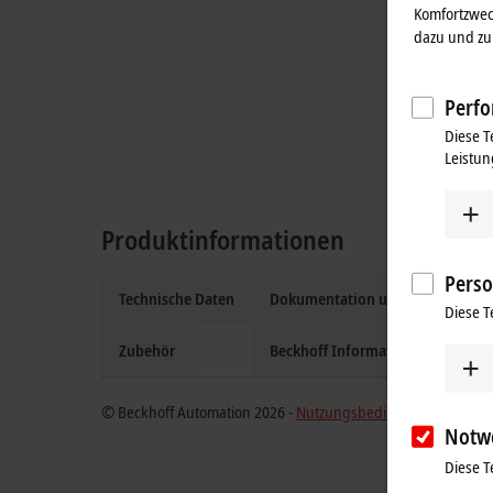
Komfortzwec
dazu und zu 
Perfo
Diese T
Leistun
Produktinformationen
Perso
Technische Daten
Dokumentation und Downloads
Diese T
Zubehör
Beckhoff Information System
© Beckhoff Automation 2026 -
Nutzungsbedingungen
Notw
Diese T