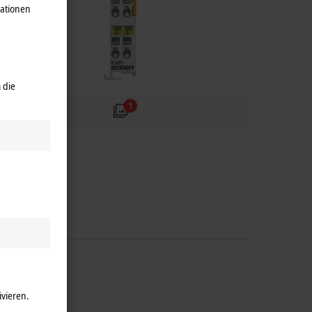
mationen
 die
1
ivieren.