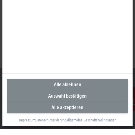
Alle ablehnen
Auswahl bestätigen
Unternehmenszentrale Deutschland
Alle akzeptieren
Beckhoff Automation GmbH & Co. KG
Kontakt
Hülshorstweg 20
33415 Verl
Impressum
Datenschutzerklärung
Allgemeine Geschäftsbedingungen
+49 5246 963-0