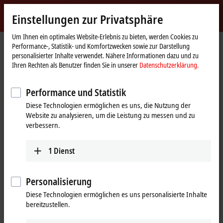
Jetzt anmelden
Einstellungen zur Privatsphäre
myBeckhoff
Beckhoff
-
Um Ihnen ein optimales Website-Erlebnis zu bieten, werden Cookies zu
Performance-, Statistik- und Komfortzwecken sowie zur Darstellung
New
personalisierter Inhalte verwendet. Nähere Informationen dazu und zu
Automation
Startseite
Produkte
I/O
Busklemmen
KL9xxx | System
KL9505
Ihren Rechten als Benutzer finden Sie in unserer
Datenschutzerklärung.
Technology
KL9505 | Netzteilklemme 5 V DC
Performance und Statistik
Diese Technologien ermöglichen es uns, die Nutzung der
Website zu analysieren, um die Leistung zu messen und zu
verbessern.
1
Dienst
Personalisierung
Diese Technologien ermöglichen es uns personalisierte Inhalte
bereitzustellen.