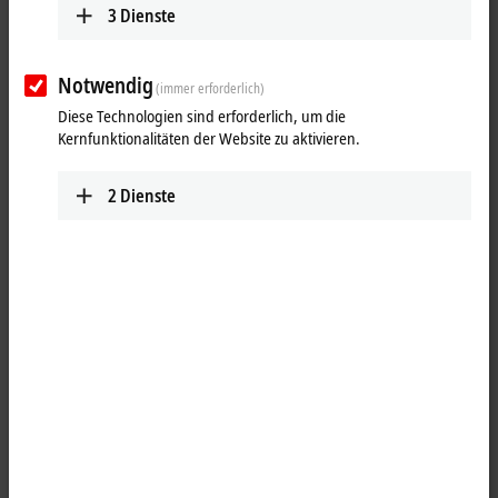
3
Dienste
Notwendig
(immer erforderlich)
Diese Technologien sind erforderlich, um die
Kernfunktionalitäten der Website zu aktivieren.
2
Dienste
1
Die Netzteilklemme KL9505 erzeugt aus der Eingangsspannung
(24 V DC) eine Ausgangsspannung von 5 V DC, die an der Klemme
abgegriffen werden kann. Ebenfalls werden die nachfolgenden
Busklemmen über die Powerkontakte mit dieser Spannung versorgt.
Die Power-LEDs zeigen den Betriebszustand der Klemme an. Es ist
keine galvanische Trennung zwischen der Eingangsspannung und
der Ausgangsspannung U
vorhanden.
0
Produktstatus:
Serienlieferung