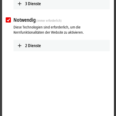
3
Dienste
Notwendig
(immer erforderlich)
Diese Technologien sind erforderlich, um die
Kernfunktionalitäten der Website zu aktivieren.
2
Dienste
1
1
Die
EtherCAT P
-Box EPP3744-1041 mit sechs digitalen Ein-, zwei
digitalen Ausgängen und vier Druckeingängen erfasst diese Signale
und überträgt sie galvanisch getrennt zur Steuerung. Der
Signalzustand wird über Leuchtdioden angezeigt, der
Signalanschluss der digitalen Signale erfolgt über 4-polige M8-