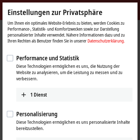
Jetzt anmelden
Einstellungen zur Privatsphäre
myBeckhoff
Beckhoff
-
Um Ihnen ein optimales Website-Erlebnis zu bieten, werden Cookies zu
Performance-, Statistik- und Komfortzwecken sowie zur Darstellung
New
personalisierter Inhalte verwendet. Nähere Informationen dazu und zu
Automation
Startseite
Produkte
I/O
EtherCAT Box
EPPxxxx | Industriegehäuse
Ihren Rechten als Benutzer finden Sie in unserer
Datenschutzerklärung.
Technology
EPP3xxx | Analog-Eingang
EPP3744-1041
Performance und Statistik
EPP3744-1041 | EtherCAT P-Box,
Diese Technologien ermöglichen es uns, die Nutzung der
4-Kanal-Analog-Eingang + 8-
Website zu analysieren, um die Leistung zu messen und zu
Kanal-Digital-Kombi, Druck, 0…
verbessern.
7000 hPa (0…+7 bar), M8
1
Dienst
Personalisierung
Diese Technologien ermöglichen es uns personalisierte Inhalte
bereitzustellen.