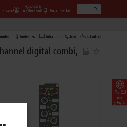
Kirjaudu sisään
Suomi
myBeckhoff
Kirjanmerkit
tuudet
Tuotehaku
Information System
Lataukset
hannel digital combi,
Ota
yhteyttä
iminnan,