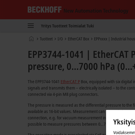
Beckhoff
-
Yritys
Tuotteet
Toimialat
Tuki
New
Automation
Kotisivu
Tuotteet
I/O
EtherCAT Box
EPPxxxx | Industrial hou
Technology
EPP3744-1041 | EtherCAT P 
pressure, 0…7000 hPa (0…+
The EPP3744-1041
EtherCAT P
Box, equipped with six digital 
signals and transmits them – electrically isolated – to the contr
connected via 4-pin M8 plug connectors.
The pressure is measured as the differential pressure to the 
available as 16-bit values. Measurement can be made between -
connection, e.g. for vacuum measurement in relation to the a
Yksityi
possible to measure pressures between 0…7 bar.
Voidaksemme
The operating mode is preselected via CoE parameters. If the sup