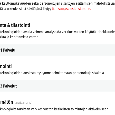
 ja käyttömukavuuden sekä personoitujen sisältöjen esittämisen mahdollistavia 
iitä ja oikeuksistasi käyttäjänä löytyy
tietosuojaselosteestamme.
nta & tilastointi
teknologioiden avulla voimme analysoida verkkosivuston käyttöä tehokkuud
ista ja kehittämistä varten.
1
Palvelu
nointi
teknologioiden ansiosta pystymme toimittamaan personoituja sisältöjä.
ds
Related products
3
Palvelut
ämätön
(tarvitaan aina)
eknologioita tarvitaan verkkosivuston keskeisten toimintojen aktivoimiseen.