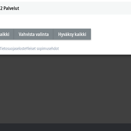
2
Palvelut
aikki
Vahvista valinta
Hyväksy kaikki
Tietosuojaseloste
Yleiset sopimusehdot