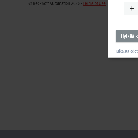
© Beckhoff Automation 2026 -
Terms of Use
Hylkää k
Julkaisutiedot