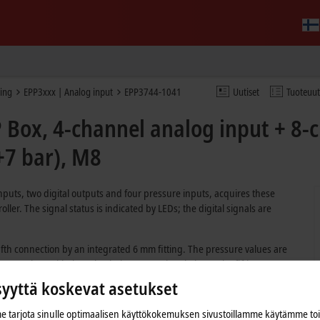
sing
EPP3xxx | Analog input
EPP3744-1041
Uutiset
Tuoteuu
Box, 4-channel analog input + 8-c
7 bar), M8
inputs, two digital outputs and four pressure inputs, acquires these
oller. The signal status is indicated by LEDs; the digital signals are
fifth connection by an integrated 6 mm fitting. The pressure values are
7…7 bar, with the value being output in relation to the fifth
mbient pressure at suction grippers. In absolute-pressure mode it is
syyttä koskevat asetukset
 tarjota sinulle optimaalisen käyttökokemuksen sivustoillamme käytämme to
ply voltages fall below a certain level (< 18.5 V) a diagnostic bit is set.