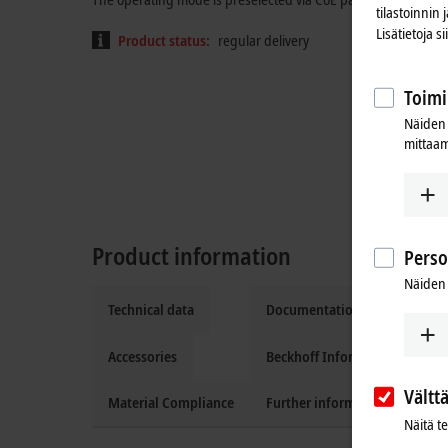
tilastoinnin
Lisätietoja s
Product status:
regular delivery
Toimi
Näiden 
mittaam
Product information
Perso
Näiden 
Technical data
Documentation and downloa
Accessories
Beckhoff Information System
Vältt
Material Compliance
Further information
Näitä t