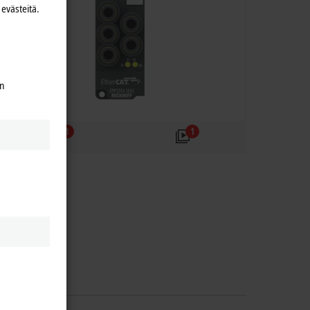
evästeitä.
en
1
1