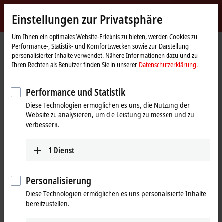
Jetzt anmelden
Einstellungen zur Privatsphäre
myBeckhoff
Beckhoff
-
Um Ihnen ein optimales Website-Erlebnis zu bieten, werden Cookies zu
Performance-, Statistik- und Komfortzwecken sowie zur Darstellung
New
personalisierter Inhalte verwendet. Nähere Informationen dazu und zu
Automation
Startseite
Produkte
I/O
EtherCAT Box
EPPxxxx | Industriegehäuse
Ihren Rechten als Benutzer finden Sie in unserer
Datenschutzerklärung.
Technology
EPP6xxx | Kommunikation
EPP6001-0002
Performance und Statistik
EPP6001-0002 | EtherCAT P-Box,
Diese Technologien ermöglichen es uns, die Nutzung der
1-Kanal-Kommunikations-
Website zu analysieren, um die Leistung zu messen und zu
Interface, seriell,
verbessern.
RS232/RS422/RS485, M12
1
Dienst
Personalisierung
Diese Technologien ermöglichen es uns personalisierte Inhalte
bereitzustellen.