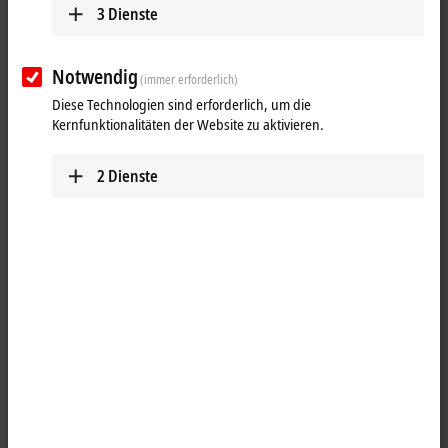
3
Dienste
Notwendig
(immer erforderlich)
Diese Technologien sind erforderlich, um die
Kernfunktionalitäten der Website zu aktivieren.
2
Dienste
1
1
Das serielle Schnittstellenmodul EPP6001-0002 ermöglicht den
Anschluss von Geräten mit einer RS232- oder RS422/RS485-
Schnittstelle. Das Modul überträgt die Daten volltransparent zum
überlagerten Automatisierungsgerät. Der aktive serielle
Kommunikationskanal arbeitet unabhängig vom überlagerten