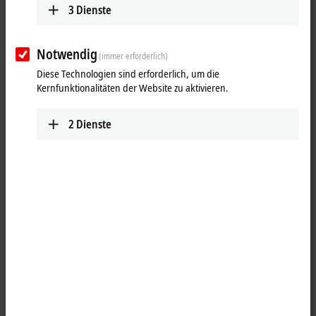
3
Dienste
Notwendig
(immer erforderlich)
Diese Technologien sind erforderlich, um die
Kernfunktionalitäten der Website zu aktivieren.
2
Dienste
1
1
Die
EtherCAT
Box EP2316-0008 kombiniert acht digitale Eingänge und
acht digitale Ausgänge auf einem Gerät. Die Eingänge haben einen
Filter von 10
µs. Die Ausgänge verarbeiten Lastströme bis 0,5
A und
sind kurzschlussfest und verpolungsgeschützt. Der Signalzustand
wird gruppenweise über Leuchtdioden angezeigt. Der