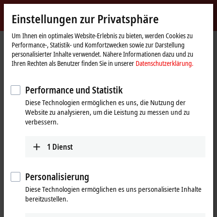
Jetzt anmelden
Einstellungen zur Privatsphäre
myBeckhoff
Beckhoff
-
Um Ihnen ein optimales Website-Erlebnis zu bieten, werden Cookies zu
Performance-, Statistik- und Komfortzwecken sowie zur Darstellung
New
personalisierter Inhalte verwendet. Nähere Informationen dazu und zu
Automation
Startseite
Produkte
I/O
EtherCAT Box
EPxxxx | Industriegehäuse
Ihren Rechten als Benutzer finden Sie in unserer
Datenschutzerklärung.
Technology
EP1xxx | Digital-Eingang
EP2316-0008
Performance und Statistik
EP2316-0008 | EtherCAT Box, 8-
Diese Technologien ermöglichen es uns, die Nutzung der
Kanal-Digital-Eingang + 8-Kanal-
Website zu analysieren, um die Leistung zu messen und zu
Digital-Ausgang, 24 V DC, 10 µs,
verbessern.
0,5 A, D-Sub
1
Dienst
Personalisierung
Diese Technologien ermöglichen es uns personalisierte Inhalte
bereitzustellen.