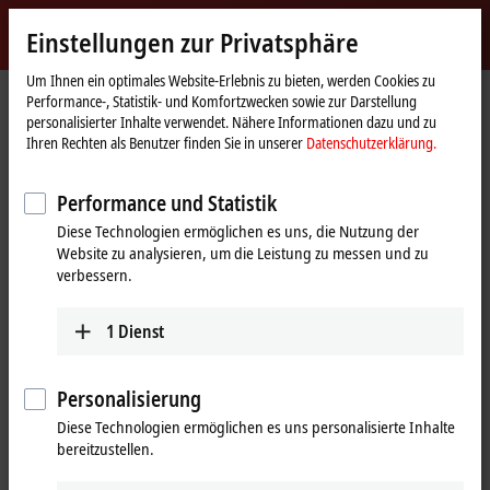
Jetzt anmelden
Einstellungen zur Privatsphäre
myBeckhoff
Beckhoff
-
Um Ihnen ein optimales Website-Erlebnis zu bieten, werden Cookies zu
Performance-, Statistik- und Komfortzwecken sowie zur Darstellung
New
personalisierter Inhalte verwendet. Nähere Informationen dazu und zu
Automation
Startseite
Produkte
I/O
EtherCAT Box
EPxxxx | Industriegehäuse
Ihren Rechten als Benutzer finden Sie in unserer
Datenschutzerklärung.
Technology
EP23xx | Digital-Kombi
EP2316-0003
Performance und Statistik
EP2316-0003 | EtherCAT Box, 8-
Diese Technologien ermöglichen es uns, die Nutzung der
Kanal-Digital-Eingang + 8-Kanal-
Website zu analysieren, um die Leistung zu messen und zu
Digital-Ausgang, 24 V DC, 10 µs,
verbessern.
0,5 A, IP20-Stecker
1
Dienst
Personalisierung
Diese Technologien ermöglichen es uns personalisierte Inhalte
bereitzustellen.