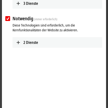
3
Dienste
Notwendig
(immer erforderlich)
Diese Technologien sind erforderlich, um die
Kernfunktionalitäten der Website zu aktivieren.
2
Dienste
1
1
Die
EtherCAT
Box EP2316-0003 kombiniert acht digitale Eingänge
(obere Buchsenleiste) und acht digitale Ausgänge (untere
Buchsenleiste) auf einem Gerät. Die Eingänge haben einen Filter von
10
µs. Die Ausgänge verarbeiten Lastströme bis 0,5
A und sind
kurzschlussfest und verpolungsgeschützt. Der Signalzustand wird