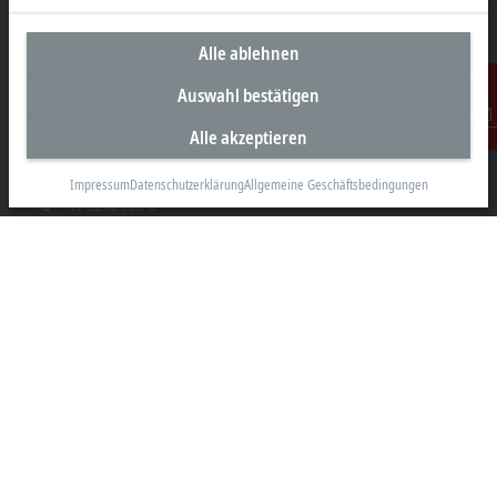
Alle ablehnen
Unternehmenszentrale Deutschland
Auswahl bestätigen
Beckhoff Automation GmbH & Co. KG
Alle akzeptieren
Kontakt
Hülshorstweg 20
33415 Verl
Impressum
Datenschutzerklärung
Allgemeine Geschäftsbedingungen
+49 5246 963-0
info@beckhoff.com
Kontaktinformationen
www.beckhoff.com/de-de/
Newsletter
Seite drucken
Unternehmen
Produkte und Branchen
Support