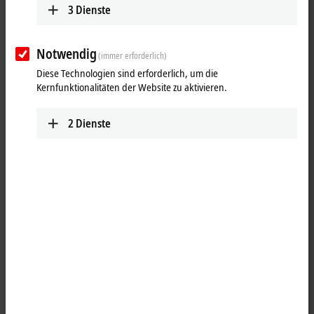
3
Dienste
Notwendig
(immer erforderlich)
Diese Technologien sind erforderlich, um die
Kernfunktionalitäten der Website zu aktivieren.
2
Dienste
1
1
Die
EtherCAT
Box EP3751-0160 verfügt über einen internen ultra-low-
noise 3-Achs-Beschleunigungssensor mit 20-Bit-Auflösung und einem
wählbaren Messbereich von ±2 g, ±4 g und ±8 g. Die Abtastfrequenz
beträgt 4 kHz. Der verbaute Sensor eignet sich für Aplikationen bei
denen niedrige Frequenzen mit möglichst geringem Rauschen
überwacht werden müssen. Applikationen können z. B.