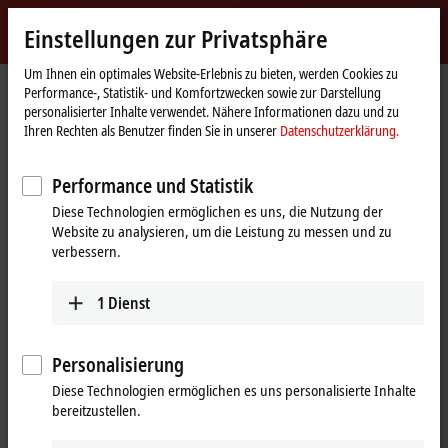
Jetzt anmelden
Einstellungen zur Privatsphäre
myBeckhoff
Beckhoff
-
Um Ihnen ein optimales Website-Erlebnis zu bieten, werden Cookies zu
Performance-, Statistik- und Komfortzwecken sowie zur Darstellung
New
personalisierter Inhalte verwendet. Nähere Informationen dazu und zu
Automation
Startseite
Produkte
I/O
EtherCAT Box
EPxxxx | Industriegehäuse
Ihren Rechten als Benutzer finden Sie in unserer
Datenschutzerklärung.
Technology
EP3xxx | Analog-Eingang
EP3751-0160
Performance und Statistik
EP3751-0160 | EtherCAT Box, 1-
Diese Technologien ermöglichen es uns, die Nutzung der
Kanal, 1 x 3-Achs-
Website zu analysieren, um die Leistung zu messen und zu
Beschleunigungssensor
verbessern.
1
Dienst
Personalisierung
Diese Technologien ermöglichen es uns personalisierte Inhalte
bereitzustellen.