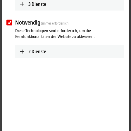
3
Dienste
Notwendig
(immer erforderlich)
Diese Technologien sind erforderlich, um die
Kernfunktionalitäten der Website zu aktivieren.
2
Dienste
1
1
Die
EtherCAT
Box ER7041-3002 ist für den direkten Anschluss