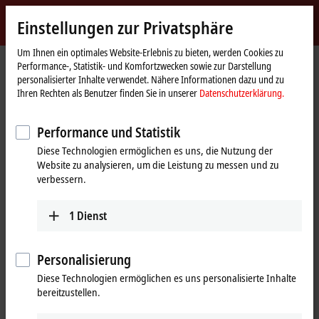
Jetzt anmelden
Einstellungen zur Privatsphäre
myBeckhoff
Beckhoff
-
Um Ihnen ein optimales Website-Erlebnis zu bieten, werden Cookies zu
Performance-, Statistik- und Komfortzwecken sowie zur Darstellung
New
personalisierter Inhalte verwendet. Nähere Informationen dazu und zu
Automation
Startseite
Produkte
I/O
EtherCAT Box
Ihren Rechten als Benutzer finden Sie in unserer
Datenschutzerklärung.
Technology
ERxxxx | Zinkdruckguss-Gehäuse
ER7xxx | Kompakte Antriebstechnik
ER7041-3002
Performance und Statistik
ER7041-3002 | EtherCAT Box, 1-
Diese Technologien ermöglichen es uns, die Nutzung der
Website zu analysieren, um die Leistung zu messen und zu
Kanal-Motion-Interface,
verbessern.
Schrittmotor, 48 V DC, 5 A, für
Highspeed-Anwendungen, M12,
1
Dienst
mit Inkremental-Encoder,
Personalisierung
Zinkdruckguss
Diese Technologien ermöglichen es uns personalisierte Inhalte
bereitzustellen.