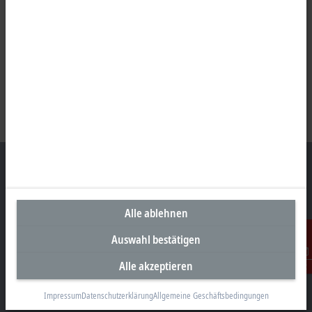
Unternehmenszentrale Deutschland
Alle ablehnen
Beckhoff Automation GmbH & Co. KG
Auswahl bestätigen
Hülshorstweg 20
33415 Verl
Alle akzeptieren
Kontakt
+49 5246 963-0
Impressum
Datenschutzerklärung
Allgemeine Geschäftsbedingungen
info@beckhoff.com