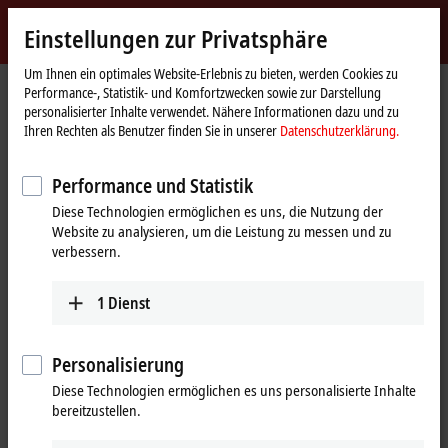
Jetzt anmelden
Einstellungen zur Privatsphäre
myBeckhoff
Beckhoff
-
Um Ihnen ein optimales Website-Erlebnis zu bieten, werden Cookies zu
Performance-, Statistik- und Komfortzwecken sowie zur Darstellung
New
personalisierter Inhalte verwendet. Nähere Informationen dazu und zu
Automation
Startseite
Produkte
I/O
EtherCAT-Klemmen
Ihren Rechten als Benutzer finden Sie in unserer
Datenschutzerklärung.
Technology
EK/EC1xxx, BK1xx0 | EtherCAT-Koppler
EKM1101
Performance und Statistik
EKM1101 | EtherCAT-Koppler mit
Diese Technologien ermöglichen es uns, die Nutzung der
ID-Switch und Diagnose
Website zu analysieren, um die Leistung zu messen und zu
verbessern.
1
Dienst
Personalisierung
Diese Technologien ermöglichen es uns personalisierte Inhalte
bereitzustellen.