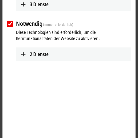
3
Dienste
Notwendig
(immer erforderlich)
Diese Technologien sind erforderlich, um die
Kernfunktionalitäten der Website zu aktivieren.
2
Dienste
1
2
Der
EtherCAT-Koppler
EKM1101 verbindet die
EtherCAT
-
Messtechnikmodule ELMxxxx mit EtherCAT. Eine solche Station
besteht aus einem Koppler EKM1101, einer beliebigen Anzahl von
EtherCAT-Klemmen
, einer Busendkappe oder einer EtherCAT-
Verlängerung wie EK1110 oder EK1122. Der Koppler setzt die
Telegramme im Durchlauf von der
Ethernet
-100BASE-TX- auf die E-
Bus-Signaldarstellung um.