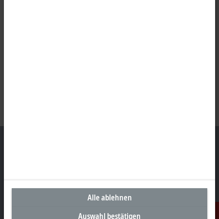
Unternehmenszentrale Deutschland
Beckhoff Automation GmbH & Co. KG
Alle ablehnen
Hülshorstweg 20
33415 Verl
Auswahl bestätigen