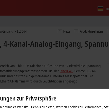
D
og-Eingang
EL3064
News
Produktneuheiten
 4-Kanal-Analog-Eingang, Spannun
reich von 0 bis 10 V. Mit einer Auflösung von 12 Bit wird die Spannung
tomatisierungsgerät transportiert. Bei der
EtherCAT
-Klemme EL3064
eführt und besitzen ein gemeinsames, internes Massepotenzial. Die
 EtherCAT-Klemme wird durch Leuchtdioden angezeigt.
lungen zur Privatsphäre
 optimales Website-Erlebnis zu bieten, werden Cookies zu Performance-, Stat