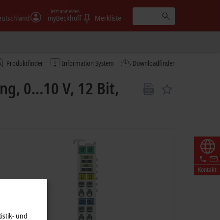
Jetzt anmelden
eutschland
myBeckhoff
Merkliste
Produktfinder
Information System
Downloadfinder
g, 0…10 V, 12 Bit,
Kontakt
istik- und