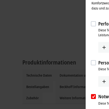
Komfortzwec
dazu und zu 
Perfo
Diese T
Leistun
Produktinformationen
Perso
Diese T
Technische Daten
Dokumentation und Downloads
Bestellangaben
Beckhoff Information System
Notw
Zubehör
Weitere Informationen
Diese T