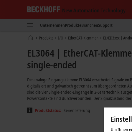
Beckhoff
-
Unternehmen
Produkte
Branchen
Support
New
Automation
Startseite
Produkte
I/O
EtherCAT-Klemmen
EL/ED3xxx | Anal
Technology
EL3064 | EtherCAT-Klemme,
single-ended
Die analoge Eingangsklemme EL3064 verarbeitet Signale im Be
digitalisiert und galvanisch getrennt zum übergeordneten Au
sind die vier Single-ended-Eingänge in 2-Leitertechnik ausg
Powerkontakte sind durchverbunden. Der Signalzustand der
Produktstatus:
Serienlieferung
Einstel
Um Ihnen ein