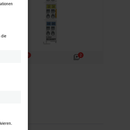
mationen
 die
1
2
ivieren.