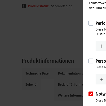
Komfortzwec
Produktstatus:
Serienlieferung
dazu und zu 
Perfo
Diese T
Leistun
Produktinformationen
Perso
Diese T
Technische Daten
Dokumentation und Downloads
Zubehör
Beckhoff Information System
Notw
Weitere Informationen
Diese T