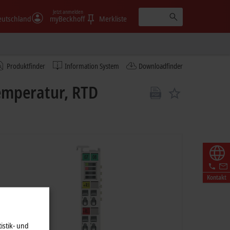
Jetzt anmelden
eutschland
myBeckhoff
Merkliste
Produktfinder
Information System
Downloadfinder
emperatur, RTD
Kontakt
istik- und