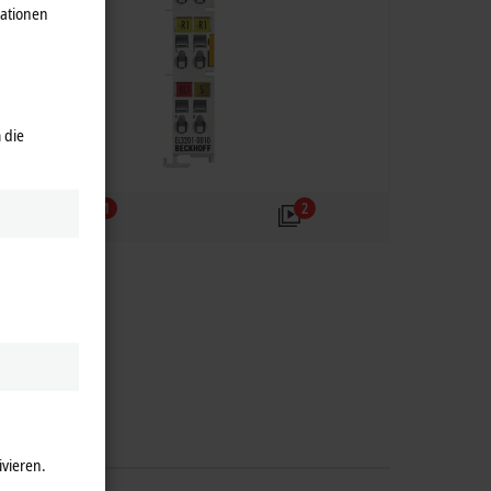
mationen
 die
1
2
ivieren.