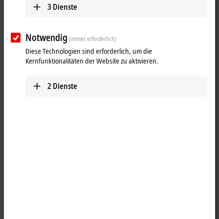
3
Dienste
Notwendig
(immer erforderlich)
Diese Technologien sind erforderlich, um die
Kernfunktionalitäten der Website zu aktivieren.
2
Dienste
1
1
Die analoge Eingangsklemme ELX3204 erlaubt den direkten
Anschluss von RTDs aus explosionsgefährdeten Bereichen der Zonen
0/20 und 1/21. Die Schaltung der ELX3204 kann Sensoren in 2-
Leitertechnik betreiben. Die Linearisierung erfolgt über den
gesamten, frei wählbaren Temperaturbereich. Standardmäßig ist die