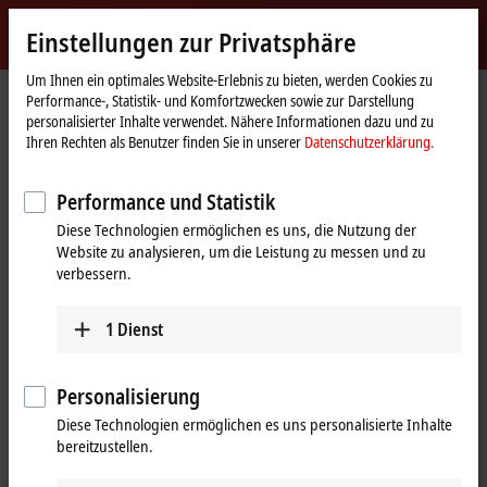
Jetzt anmelden
Einstellungen zur Privatsphäre
myBeckhoff
Beckhoff
-
Um Ihnen ein optimales Website-Erlebnis zu bieten, werden Cookies zu
Performance-, Statistik- und Komfortzwecken sowie zur Darstellung
New
personalisierter Inhalte verwendet. Nähere Informationen dazu und zu
Automation
Startseite
Produkte
I/O
EtherCAT-Klemmen
Ihren Rechten als Benutzer finden Sie in unserer
Datenschutzerklärung.
Technology
EL/ED3xxx | Analog-Eingang
ELX3204
Performance und Statistik
ELX3204 | EtherCAT-Klemme, 4-
Diese Technologien ermöglichen es uns, die Nutzung der
Kanal-Analog-Eingang,
Website zu analysieren, um die Leistung zu messen und zu
Temperatur, RTD (Pt100), 16 Bit,
verbessern.
Ex i
1
Dienst
Personalisierung
Diese Technologien ermöglichen es uns personalisierte Inhalte
bereitzustellen.