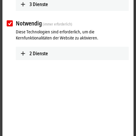
3
Dienste
Notwendig
(immer erforderlich)
Diese Technologien sind erforderlich, um die
Kernfunktionalitäten der Website zu aktivieren.
2
Dienste
1
Die analoge Ausgangsklemme EL4001 erzeugt Signale im Bereich von
0 bis 10 V. Die Spannung wird mit einer Auflösung von 12 Bit
galvanisch getrennt zur Prozessebene transportiert. Die
Ausgangskanäle der
EtherCAT
-Klemme besitzen ein gemeinsames
Massepotenzial. Die EL4001 ist die einkanalige Variante und in
Verbindung mit den EL95xx besonders geeignet für Signale mit