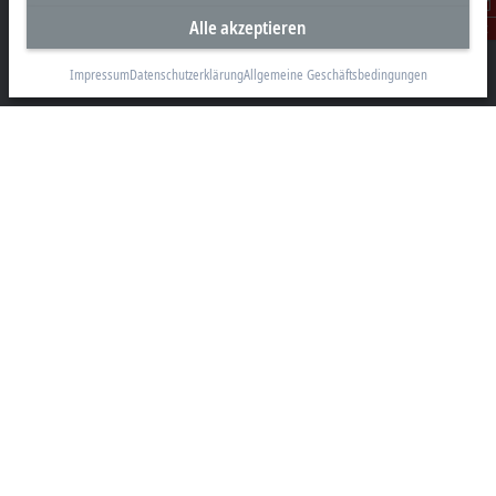
Alle akzeptieren
Beckhoff Automation GmbH & Co. KG
Kontakt
Hülshorstweg 20
33415 Verl
Impressum
Datenschutzerklärung
Allgemeine Geschäftsbedingungen
+49 5246 963-0
info@beckhoff.com
Kontaktinformationen
www.beckhoff.com/de-de/
Newsletter
Seite drucken
Unternehmen
Produkte und Branchen
Support
Soziale Medien