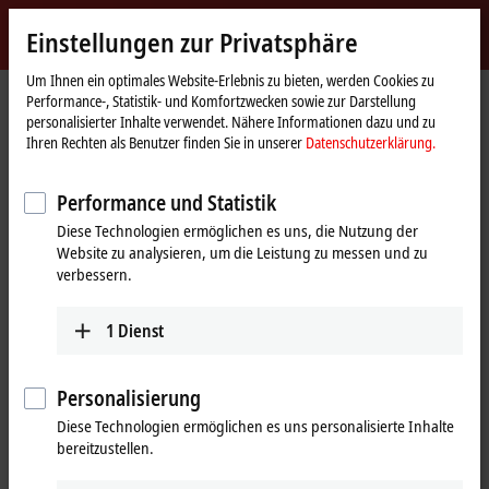
Jetzt anmelden
Einstellungen zur Privatsphäre
myBeckhoff
Beckhoff
-
Um Ihnen ein optimales Website-Erlebnis zu bieten, werden Cookies zu
Performance-, Statistik- und Komfortzwecken sowie zur Darstellung
New
personalisierter Inhalte verwendet. Nähere Informationen dazu und zu
Automation
Startseite
Produkte
I/O
EtherCAT-Klemmen
Ihren Rechten als Benutzer finden Sie in unserer
Datenschutzerklärung.
Technology
EL/ED4xxx | Analog-Ausgang
EL4001
Performance und Statistik
EL4001 | EtherCAT-Klemme, 1-
Diese Technologien ermöglichen es uns, die Nutzung der
Kanal-Analog-Ausgang,
Website zu analysieren, um die Leistung zu messen und zu
Spannung, 0…10 V, 12 Bit
verbessern.
1
Dienst
Personalisierung
Diese Technologien ermöglichen es uns personalisierte Inhalte
bereitzustellen.