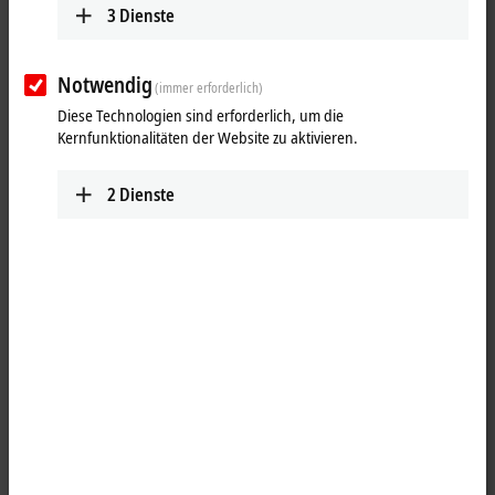
3
Dienste
Notwendig
(immer erforderlich)
Diese Technologien sind erforderlich, um die
Kernfunktionalitäten der Website zu aktivieren.
2
Dienste
1
Die analoge Ausgangsklemme EL4008 erzeugt Signale im Bereich von
0 bis 10 V. Die Spannung wird mit einer Auflösung von 12 Bit
galvanisch getrennt zur Prozessebene transportiert. Die
Ausgangskanäle der
EtherCAT
-Klemme besitzen ein gemeinsames
Massepotenzial. Die EL4008 vereint acht Kanäle in einem Gehäuse. Die
Ausgangsstufen werden durch die 24-V-Versorgung gespeist. Der