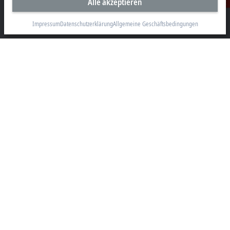
Alle akzeptieren
Kontakt
Beckhoff Automation GmbH & Co. KG
Hülshorstweg 20
Impressum
Datenschutzerklärung
Allgemeine Geschäftsbedingungen
33415 Verl
+49 5246 963-0
info@beckhoff.com
Kontaktinformationen
www.beckhoff.com/de-de/
Newsletter
Seite drucken
Unternehmen
Produkte und Branchen
Support
Soziale Medien