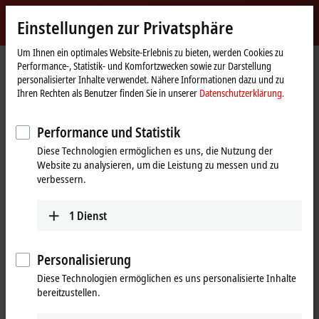
Jetzt anmelden
Einstellungen zur Privatsphäre
myBeckhoff
Beckhoff
-
Um Ihnen ein optimales Website-Erlebnis zu bieten, werden Cookies zu
Performance-, Statistik- und Komfortzwecken sowie zur Darstellung
New
personalisierter Inhalte verwendet. Nähere Informationen dazu und zu
Automation
Startseite
Produkte
I/O
EtherCAT-Klemmen
Ihren Rechten als Benutzer finden Sie in unserer
Datenschutzerklärung.
Technology
EL/ED4xxx | Analog-Ausgang
EL4008
Performance und Statistik
EL4008 | EtherCAT-Klemme, 8-
Diese Technologien ermöglichen es uns, die Nutzung der
Kanal-Analog-Ausgang,
Website zu analysieren, um die Leistung zu messen und zu
Spannung, 0…10 V, 12 Bit
verbessern.
1
Dienst
Personalisierung
Diese Technologien ermöglichen es uns personalisierte Inhalte
bereitzustellen.