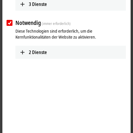
3
Dienste
Notwendig
(immer erforderlich)
Diese Technologien sind erforderlich, um die
Kernfunktionalitäten der Website zu aktivieren.
2
Dienste
1
Die serielle Schnittstelle EL6021 ermöglicht den Anschluss von Geräten
mit einer RS422- oder RS485-Schnittstelle, die über den Koppler mit
dem Automatisierungsgerät kommunizieren. Der aktive
Kommunikationskanal arbeitet unabhängig vom überlagerten
Bussystem im Voll- oder Halbduplexbetrieb mit bis zu 115,2 kBaud. Die
Differenzsignalübertragung nach RS422 garantiert hohe