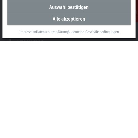
Unternehmenszentrale Deutschland
Auswahl bestätigen
Beckhoff Automation GmbH & Co. KG
Alle akzeptieren
Kontakt
Hülshorstweg 20
33415 Verl
Impressum
Datenschutzerklärung
Allgemeine Geschäftsbedingungen
+49 5246 963-0
info@beckhoff.com
Kontaktinformationen
www.beckhoff.com/de-de/
Newsletter
Seite drucken
Unternehmen
Produkte und Branchen
Support
Soziale Medien