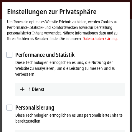
Jetzt anmelden
Einstellungen zur Privatsphäre
myBeckhoff
Beckhoff
-
Um Ihnen ein optimales Website-Erlebnis zu bieten, werden Cookies zu
Performance-, Statistik- und Komfortzwecken sowie zur Darstellung
New
personalisierter Inhalte verwendet. Nähere Informationen dazu und zu
Automation
Startseite
Produkte
I/O
EtherCAT-Klemmen
Ihren Rechten als Benutzer finden Sie in unserer
Datenschutzerklärung.
Technology
EL/ED6xxx | Kommunikation
EL6021
Performance und Statistik
EL6021 | EtherCAT-Klemme, 1-
Diese Technologien ermöglichen es uns, die Nutzung der
Kanal-Kommunikations-
Website zu analysieren, um die Leistung zu messen und zu
Interface, seriell, RS422/RS485
verbessern.
1
Dienst
Personalisierung
Diese Technologien ermöglichen es uns personalisierte Inhalte
bereitzustellen.