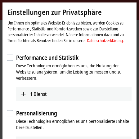
Jetzt anmelden
Einstellungen zur Privatsphäre
myBeckhoff
Beckhoff
-
Um Ihnen ein optimales Website-Erlebnis zu bieten, werden Cookies zu
Performance-, Statistik- und Komfortzwecken sowie zur Darstellung
New
personalisierter Inhalte verwendet. Nähere Informationen dazu und zu
Automation
Startseite
Produkte
I/O
EtherCAT-Klemmen
EL/ED9xxx | System
Ihren Rechten als Benutzer finden Sie in unserer
Datenschutzerklärung.
Technology
EL9512
Performance und Statistik
EL9512 | EtherCAT-Klemme,
Diese Technologien ermöglichen es uns, die Nutzung der
Netzteil, 12 V DC, 0,5 A
Website zu analysieren, um die Leistung zu messen und zu
verbessern.
1
Dienst
Personalisierung
Diese Technologien ermöglichen es uns personalisierte Inhalte
bereitzustellen.