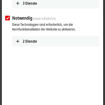
3
Dienste
Notwendig
(immer erforderlich)
Diese Technologien sind erforderlich, um die
Kernfunktionalitäten der Website zu aktivieren.
2
Dienste
1
Die Netzteilklemme EL9512 erzeugt aus der Eingangsspannung
(24 V DC) eine Ausgangsspannung von 12 V DC mit 0,5 A, die an der
Klemme abgegriffen werden kann. Ebenfalls werden die
nachfolgenden
EtherCAT-Klemmen
über die Powerkontakte mit dieser
Spannung versorgt. Die Power-LEDs zeigen den Betriebszustand der
Klemmen an; Kurzschluss oder Überlast werden durch die Überstrom-
LED angezeigt. Der Status wird zusätzlich im Prozessabbild angezeigt.
Es ist keine galvanische Trennung zwischen der Eingangsspannung