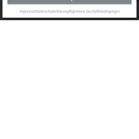
Beckhoff Automation GmbH & Co. KG
Hülshorstweg 20
Impressum
Datenschutzerklärung
Allgemeine Geschäftsbedingungen
33415 Verl
+49 5246 963-0
info@beckhoff.com
Kontaktinformationen
www.beckhoff.com/de-de/
Newsletter
Seite drucken
Unternehmen
Produkte und Branchen
Support
Soziale Medien