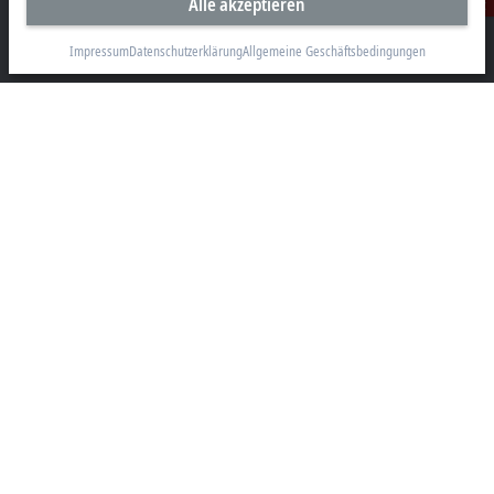
Alle akzeptieren
Kontakt
Beckhoff Automation GmbH & Co. KG
Hülshorstweg 20
Impressum
Datenschutzerklärung
Allgemeine Geschäftsbedingungen
33415 Verl
+49 5246 963-0
info@beckhoff.com
Kontaktinformationen
www.beckhoff.com/de-de/
Newsletter
Seite drucken
Unternehmen
Produkte und Branchen
Support
Soziale Medien