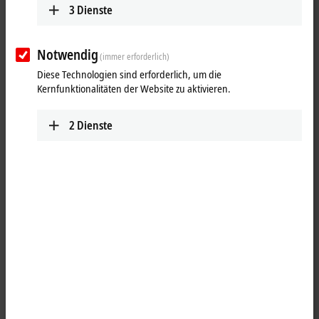
3
Dienste
Notwendig
(immer erforderlich)
Diese Technologien sind erforderlich, um die
Kernfunktionalitäten der Website zu aktivieren.
2
Dienste
1
Die Potenzialeinspeiseklemme EL9520 entkoppelt das Ein- und
Ausgangssignal durch einen integrierten Filter und ermöglicht die
Versorgung von AS-Interface-Netzwerken aus Standardnetzteilen oder
einem anderen AS-Interface-Netzwerk. Die EL9520 kann unmittelbar
neben der AS-Interface-Masterklemme EL6201 eingesetzt werden.
Der parallele Betrieb dieser Kombination in einem
EtherCAT-Klemmen
-