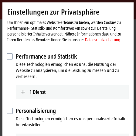
Jetzt anmelden
Einstellungen zur Privatsphäre
myBeckhoff
Beckhoff
-
Um Ihnen ein optimales Website-Erlebnis zu bieten, werden Cookies zu
Performance-, Statistik- und Komfortzwecken sowie zur Darstellung
New
personalisierter Inhalte verwendet. Nähere Informationen dazu und zu
Automation
Startseite
Produkte
I/O
EtherCAT-Klemmen
EL/ED9xxx | System
Ihren Rechten als Benutzer finden Sie in unserer
Datenschutzerklärung.
Technology
EL9520
Performance und Statistik
EL9520 | EtherCAT-Klemme,
Diese Technologien ermöglichen es uns, die Nutzung der
Potenzialeinspeisung, ASi, mit
Website zu analysieren, um die Leistung zu messen und zu
Filter
verbessern.
1
Dienst
Personalisierung
Diese Technologien ermöglichen es uns personalisierte Inhalte
bereitzustellen.