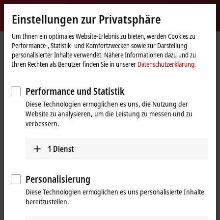
Jetzt anmelden
Einstellungen zur Privatsphäre
myBeckhoff
Beckhoff
-
Um Ihnen ein optimales Website-Erlebnis zu bieten, werden Cookies zu
Performance-, Statistik- und Komfortzwecken sowie zur Darstellung
New
personalisierter Inhalte verwendet. Nähere Informationen dazu und zu
Automation
Startseite
Produkte
I/O
EtherCAT-Klemmen
ELMxxxx | Messtechnik
Ihren Rechten als Benutzer finden Sie in unserer
Datenschutzerklärung.
Technology
ELM2642-0000
Performance und Statistik
ELM2642-0000 | EtherCAT-
Diese Technologien ermöglichen es uns, die Nutzung der
Klemme, 2-Kanal-Reed-Ausgang,
Website zu analysieren, um die Leistung zu messen und zu
Multiplexer, 48 V AC/DC, 0,5 A,
verbessern.
potenzialfrei, 1 x 4
1
Dienst
Personalisierung
Diese Technologien ermöglichen es uns personalisierte Inhalte
bereitzustellen.