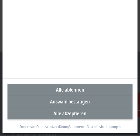
Unternehmenszentrale Deutschland
Alle ablehnen
Beckhoff Automation GmbH & Co. KG
Hülshorstweg 20
Auswahl bestätigen
33415 Verl
Alle akzeptieren
Kontakt
+49 5246 963-0
info@beckhoff.com
Impressum
Datenschutzerklärung
Allgemeine Geschäftsbedingungen
Kontaktinformationen