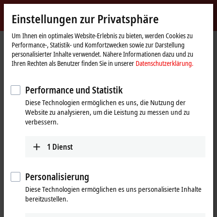
Jetzt anmelden
Einstellungen zur Privatsphäre
myBeckhoff
Beckhoff
-
Um Ihnen ein optimales Website-Erlebnis zu bieten, werden Cookies zu
Performance-, Statistik- und Komfortzwecken sowie zur Darstellung
New
personalisierter Inhalte verwendet. Nähere Informationen dazu und zu
Automation
Startseite
Produkte
I/O
EtherCAT-Klemmen
ELMxxxx | Messtechnik
Ihren Rechten als Benutzer finden Sie in unserer
Datenschutzerklärung.
Technology
ELM3504-0000
Performance und Statistik
ELM3504-0000 | EtherCAT-
Diese Technologien ermöglichen es uns, die Nutzung der
Klemme, 4-Kanal-Analog-
Website zu analysieren, um die Leistung zu messen und zu
Eingang, Messbrücke,
verbessern.
Voll-/Halb-/Viertelbrücke, 24 Bit,
1
Dienst
10 kSps
Personalisierung
Diese Technologien ermöglichen es uns personalisierte Inhalte
bereitzustellen.