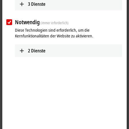
3
Dienste
Notwendig
(immer erforderlich)
Diese Technologien sind erforderlich, um die
Kernfunktionalitäten der Website zu aktivieren.
2
Dienste
1
7
Die
EtherCAT-Klemmen
ELM350x sind ausgelegt für die Auswertung
von Messbrücken in Voll-, Halb- und Viertelbrückenkonfiguration.
Dabei verfügen die Klemmen über interne schaltbare