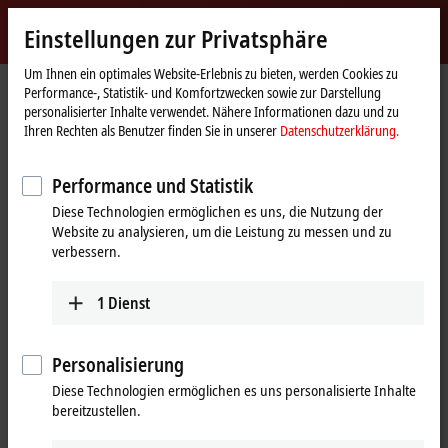
Jetzt anmelden
Einstellungen zur Privatsphäre
myBeckhoff
Beckhoff
-
Um Ihnen ein optimales Website-Erlebnis zu bieten, werden Cookies zu
Performance-, Statistik- und Komfortzwecken sowie zur Darstellung
New
personalisierter Inhalte verwendet. Nähere Informationen dazu und zu
Automation
Startseite
Produkte
I/O
EtherCAT-Klemmen
ELx9xx | TwinSAFE
Ihren Rechten als Benutzer finden Sie in unserer
Datenschutzerklärung.
Technology
Tabellarische Produktübersicht
Performance und Statistik
ELx9xx | EtherCAT-Klemmen,
Diese Technologien ermöglichen es uns, die Nutzung der
TwinSAFE
Website zu analysieren, um die Leistung zu messen und zu
verbessern.
ELx9xx | TwinSAFE
1
Dienst
TwinSAFE-Typ
Input
Dedicated Logic
Output
Personalisierung
Diese Technologien ermöglichen es uns personalisierte Inhalte
EtherCAT-
EK1914
EL6900
EK1914
bereitzustellen.
Klemme/EtherCAT-
4 Standard-Eingänge,
TwinSAFE Logic
4 Standard-E
Koppler
4 Standard-Ausgänge,
4 Standard-