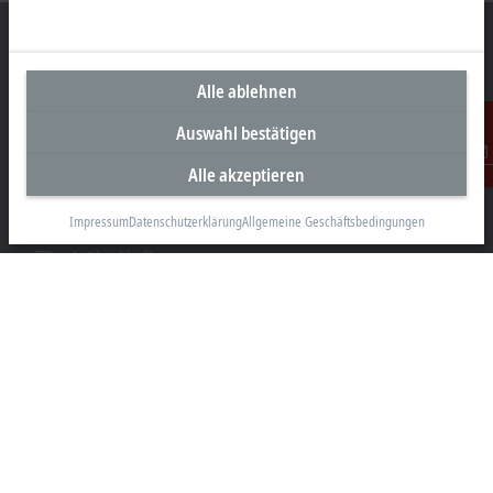
Alle ablehnen
Unternehmenszentrale Deutschland
Auswahl bestätigen
Beckhoff Automation GmbH & Co. KG
Hülshorstweg 20
Alle akzeptieren
Kontakt
33415 Verl
Impressum
Datenschutzerklärung
Allgemeine Geschäftsbedingungen
+49 5246 963-0
info@beckhoff.com
Kontaktinformationen
www.beckhoff.com/de-de/
Newsletter
Seite drucken
Unternehmen
Produkte und Branchen