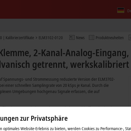
D
| Kalibrierzertifikate
ELM3102-0120
News
Produktneuheiten
lemme, 2-Kanal-Analog-Eingang, M
lvanisch getrennt, werkskalibriert
auf Spannungs- und Strommessung reduzierte Version der ELM3702-
ei einer schnellen Samplingrate von 20 kSps je Kanal. Durch die
mplexen Umgebungen hochgenau Signale erfassen, die auf
rtifikat heruntergeladen werden. Durch den Beckhoff Service ist eine
lungen zur Privatsphäre
beckhoff.de
ist eine umfangreiche Dokumentation erhältlich.
 optimales Website-Erlebnis zu bieten, werden Cookies zu Performance-, Stat