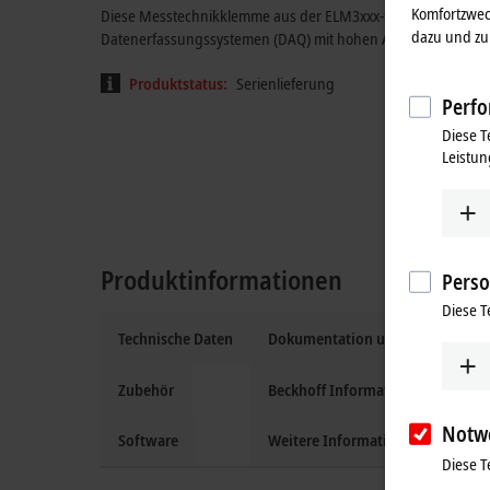
Komfortzwec
Diese Messtechnikklemme aus der ELM3xxx-Serie ermöglicht e
dazu und zu 
Datenerfassungssystemen (DAQ) mit hohen Anforderungen an
Produktstatus:
Serienlieferung
Perfo
Diese T
Leistun
Produktinformationen
Perso
Diese T
Technische Daten
Dokumentation und Downloads
Zubehör
Beckhoff Information System
Notw
Software
Weitere Informationen
Diese T