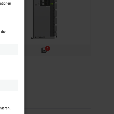
mationen
 die
1
ivieren.