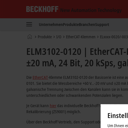
Beckhoff
-
Unternehmen
Produkte
Branchen
Support
New
Automation
Startseite
Produkte
I/O
EtherCAT-Klemmen
ELxxxx-0020/-0030 
Technology
ELM3102-0120 | EtherCAT-K
±20 mA, 24 Bit, 20 kSps, ga
Die
EtherCAT
-Klemme ELM3102-0120 der Basisserie ist eine 
0101. Sie bietet die Messbereiche +60 V…-20 mV und ±20 mA b
galvanische Trennung zwischen den Kanälen kann sie in ko
unterschiedlichen oder schwankenden Potenzialen liegen.
Je Gerät kann
hier
das individuelle Beckhoff Werkskalibrierze
Rekalibrierung (ZS9001) möglich.
Einstel
Über den Beckhoff Vertrieb, den Support oder
messtechnik@
Um Ihnen ein