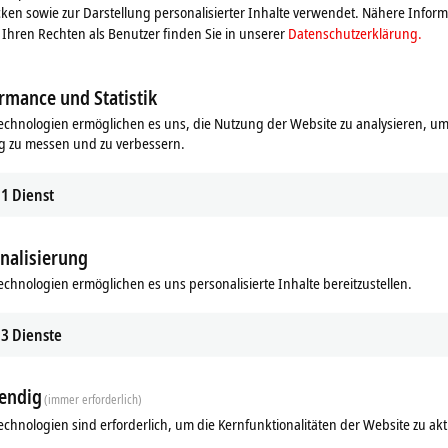
ken sowie zur Darstellung personalisierter Inhalte verwendet. Nähere Infor
ine effiziente Realisierung von systemintegrierten, komplexen
Ihren Rechten als Benutzer finden Sie in unserer
Datenschutzerklärung.
 Messgenauigkeit und Zeitsynchronisation.
rmance und Statistik
echnologien ermöglichen es uns, die Nutzung der Website zu analysieren, um
g zu messen und zu verbessern.
1
Dienst
nalisierung
echnologien ermöglichen es uns personalisierte Inhalte bereitzustellen.
Ergänzende Produkte
3
Dienste
Ähnliche Produkte
endig
(immer erforderlich)
echnologien sind erforderlich, um die Kernfunktionalitäten der Website zu akt