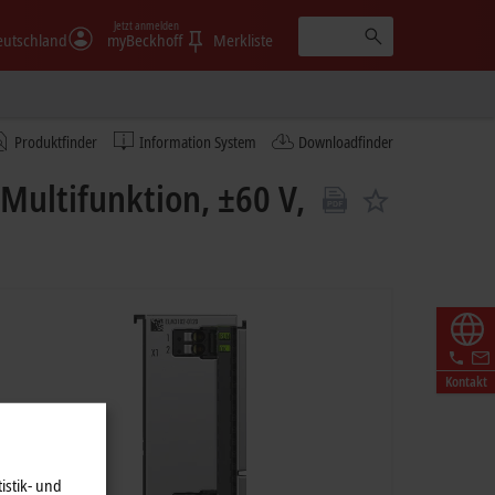
Jetzt anmelden
eutschland
myBeckhoff
Merkliste
Produktfinder
Information System
Downloadfinder
ultifunktion, ±60 V,
Kontakt
istik- und