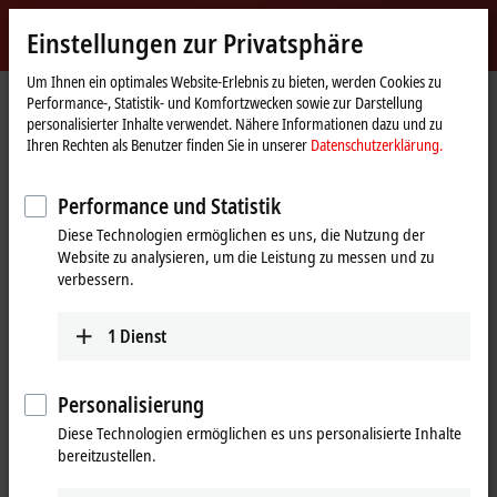
Jetzt anmelden
Einstellungen zur Privatsphäre
myBeckhoff
Beckhoff
-
Um Ihnen ein optimales Website-Erlebnis zu bieten, werden Cookies zu
Performance-, Statistik- und Komfortzwecken sowie zur Darstellung
New
personalisierter Inhalte verwendet. Nähere Informationen dazu und zu
Automation
Startseite
Produkte
I/O
EtherCAT-Klemmen
Ihren Rechten als Benutzer finden Sie in unserer
Datenschutzerklärung.
Technology
ELXxxxx | Explosionsschutz (Ex i)
ELX3314
Performance und Statistik
ELX3314 | EtherCAT-Klemme, 4-
Diese Technologien ermöglichen es uns, die Nutzung der
Kanal-Analog-Eingang,
Website zu analysieren, um die Leistung zu messen und zu
Temperatur, Thermoelement,
verbessern.
16 Bit, Ex i
1
Dienst
Personalisierung
Diese Technologien ermöglichen es uns personalisierte Inhalte
bereitzustellen.