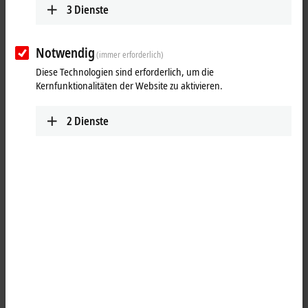
3
Dienste
Notwendig
(immer erforderlich)
Diese Technologien sind erforderlich, um die
Kernfunktionalitäten der Website zu aktivieren.
2
Dienste
1
1
Die analoge Eingangsklemme ELX3314 erlaubt den direkten
Anschluss von Thermoelementen aus explosionsgefährdeten
Bereichen der Zonen 0/20 und 1/21. Die Schaltung der ELX3314 kann
Sensoren in 2-Leitertechnik betreiben. Die Linearisierung erfolgt über
den gesamten, frei wählbaren Temperaturbereich. Ein Drahtbruch