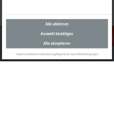
Alle ablehnen
Auswahl bestätigen
Alle akzeptieren
Kontakt
Unternehmenszentrale Deutschland
Impressum
Datenschutzerklärung
Allgemeine Geschäftsbedingungen
Beckhoff Automation GmbH & Co. KG
Hülshorstweg 20
33415 Verl
+49 5246 963-0
info@beckhoff.com
Kontaktinformationen
www.beckhoff.com/de-de/
Newsletter
Seite drucken