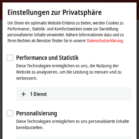
Jetzt anmelden
Einstellungen zur Privatsphäre
myBeckhoff
Beckhoff
-
Um Ihnen ein optimales Website-Erlebnis zu bieten, werden Cookies zu
Performance-, Statistik- und Komfortzwecken sowie zur Darstellung
New
personalisierter Inhalte verwendet. Nähere Informationen dazu und zu
Automation
Startseite
Produkte
I/O
EtherCAT-Steckmodule
Ihren Rechten als Benutzer finden Sie in unserer
Datenschutzerklärung.
Technology
EJ1xxx | EtherCAT-Koppler
Tabellarische Produktübersicht
Performance und Statistik
EJ1xxx | EtherCAT-Koppler
Diese Technologien ermöglichen es uns, die Nutzung der
Website zu analysieren, um die Leistung zu messen und zu
EJ1xxx | EtherCAT-Koppler
verbessern.
EtherCAT
EtherCA
1
Dienst
EtherCAT-Koppler E-
EJ1100
EJ1321
Bus
EtherCAT-Koppler, 2 x
1-Port-Abz
RJ45
EtherCAT 
Personalisierung
EJ1101-0022
Diese Technologien ermöglichen es uns personalisierte Inhalte
EtherCAT-Koppler,
bereitzustellen.
extern: Stecker, Netzteil
und optionale ID-