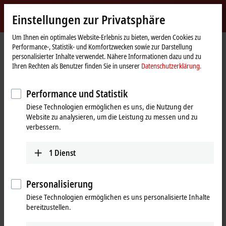
Jetzt anmelden
Einstellungen zur Privatsphäre
myBeckhoff
Beckhoff
-
Um Ihnen ein optimales Website-Erlebnis zu bieten, werden Cookies zu
Performance-, Statistik- und Komfortzwecken sowie zur Darstellung
New
personalisierter Inhalte verwendet. Nähere Informationen dazu und zu
Automation
Startseite
Produkte
I/O
EtherCAT-Steckmodule
Ihren Rechten als Benutzer finden Sie in unserer
Datenschutzerklärung.
Technology
EJ7xxx | Kompakte Antriebstechnik
EJ7211-0010
Performance und Statistik
EJ7211-0010 | EtherCAT-
Diese Technologien ermöglichen es uns, die Nutzung der
Steckmodul, 1-Kanal-Motion-
Website zu analysieren, um die Leistung zu messen und zu
Interface, Servomotor, 48 V DC,
verbessern.
4,5 A, OCT
1
Dienst
Personalisierung
Diese Technologien ermöglichen es uns personalisierte Inhalte
bereitzustellen.