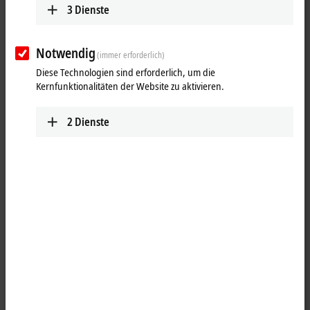
3
Dienste
Notwendig
(immer erforderlich)
Diese Technologien sind erforderlich, um die
Kernfunktionalitäten der Website zu aktivieren.
2
Dienste
2
3
Das
EtherCAT
-Steckmodul EJ7211-0010, mit integrierter One Cable
Technology (
OCT
), bietet hohe Servo-Performance in sehr kompakter
Bauform, für Motoren der Baureihe AM8100, bis 4,5 A (I
). Die One
eff
Cable Technology vereinigt Motorleitung und ein absolutes
Feedbacksystem in einer einzigen Leitung. Das integrierte