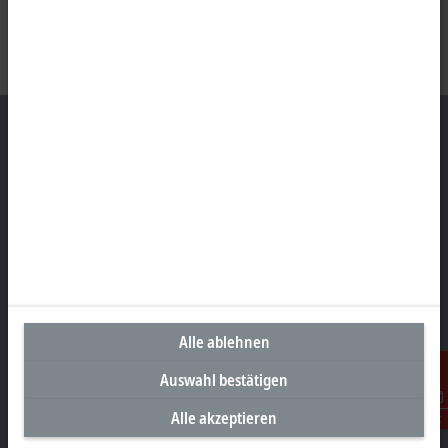
Unternehmenszentrale Deutschland
Beckhoff Automation GmbH & Co. KG
Hülshorstweg 20
33415 Verl
+49 5246 963-0
info@beckhoff.com
Alle ablehnen
Kontaktinformationen
Auswahl bestätigen
www.beckhoff.com/de-de/
Alle akzeptieren
Newsletter
Kontakt
Seite drucken