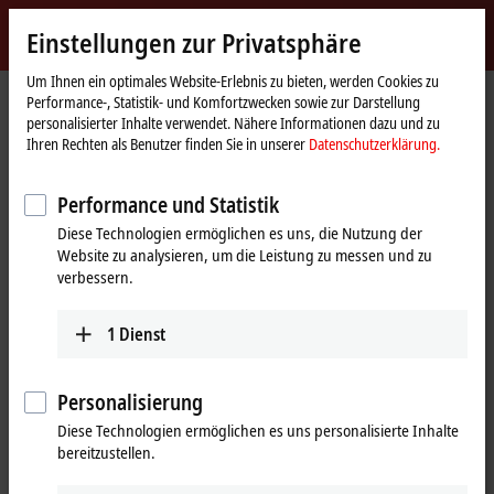
Jetzt anmelden
Einstellungen zur Privatsphäre
myBeckhoff
Beckhoff
-
Um Ihnen ein optimales Website-Erlebnis zu bieten, werden Cookies zu
Performance-, Statistik- und Komfortzwecken sowie zur Darstellung
New
personalisierter Inhalte verwendet. Nähere Informationen dazu und zu
Automation
Startseite
Produkte
I/O
Feldbus Box und IO-Link-Box
Kompakt Box
Ihren Rechten als Benutzer finden Sie in unserer
Datenschutzerklärung.
Technology
Kompakt Box
Performance und Statistik
Diese Technologien ermöglichen es uns, die Nutzung der
Tabellarische Produktübersicht
Produktfinder
Website zu analysieren, um die Leistung zu messen und zu
verbessern.
Produkte
1
Dienst
IP1xxx-Bxxx | Digital-Eingang
Die digitalen Eingänge IP1xxx erfassen die
binären Steuersignale aus der Prozessebene und
Personalisierung
transportieren sie zum übergeordneten
Diese Technologien ermöglichen es uns personalisierte Inhalte
Automatisierungsgerät.
bereitzustellen.
Mehr erfahren