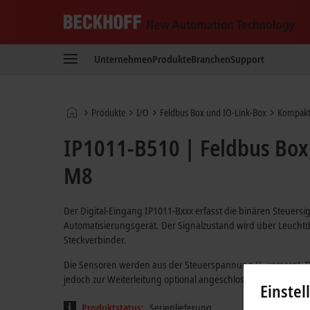
Beckhoff
-
Unternehmen
Produkte
Branchen
Support
New
Automation
Technology
Startseite
Produkte
I/O
Feldbus Box und IO-Link-Box
Kompakt
IP1011-B510 | Feldbus Box,
M8
Der Digital-Eingang IP1011-Bxxx erfasst die binären Steuers
Automatisierungsgerät. Der Signalzustand wird über Leuchtd
Steckverbinder.
Die Sensoren werden aus der Steuerspannung U
versorgt. 
S
jedoch zur Weiterleitung optional angeschlossen werden.
Einstel
Produktstatus:
Serienlieferung