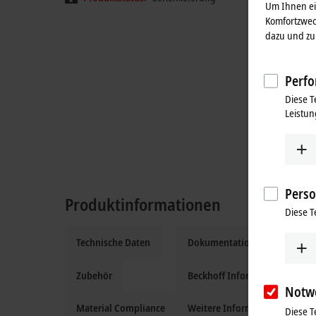
Um Ihnen ein
Komfortzwec
dazu und zu 
Perfo
Diese T
Leistun
Perso
Produktinformationen
Diese T
Technische Daten
Dokumentation und Downloa
Zubehör
Beckhoff Information System
Notw
Material Compliance
Weitere Informationen
Diese T