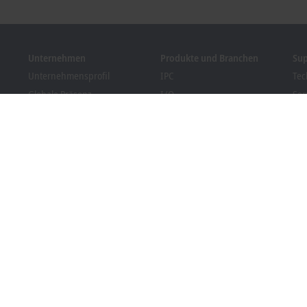
Unternehmen
Produkte und Branchen
Su
Unternehmensprofil
IPC
Tec
Globale Präsenz
I/O
Ser
Stellenangebote
Motion
Tra
News
Automation
We
Kundenmagazin PC Control
MX-System
Bec
Veranstaltungen und
Vision
Dow
Termine
Branchen
Hinweisgebersystem
Packaging Compliance