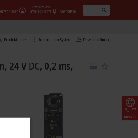
Jetzt anmelden
eutschland
myBeckhoff
Merkliste
Produktfinder
Information System
Downloadfinder
, 24 V DC, 0,2 ms,
Kontakt