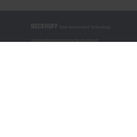
Unternehmenszentrale Deutschland
Beckhoff Automation GmbH & Co. KG
Hülshorstweg 20
33415 Verl
+49 5246 963-0
info@beckhoff.com
Kontaktinformationen
www.beckhoff.com/de-de/
Newsletter
Seite drucken