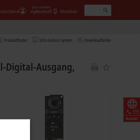
Jetzt anmelden
eutschland
myBeckhoff
Merkliste
Produktfinder
Information System
Downloadfinder
l-Digital-Ausgang,
Kontakt