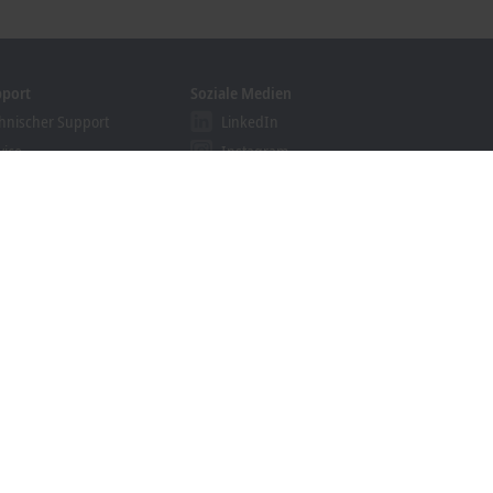
pport
Soziale Medien
hnischer Support
LinkedIn
vice
Instagram
ining
Facebook
binare
YouTube
khoff Information System
nloadfinder