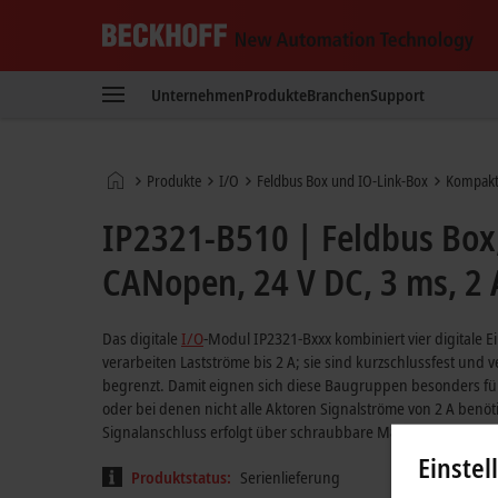
Beckhoff
-
Unternehmen
Produkte
Branchen
Support
New
Automation
Technology
Startseite
Produkte
I/O
Feldbus Box und IO-Link-Box
Kompakt
IP2321-B510 | Feldbus Box,
CANopen, 24 V DC, 3 ms, 2 
Das digitale
I/O
-Modul IP2321-Bxxx kombiniert vier digitale 
verarbeiten Lastströme bis 2 A; sie sind kurzschlussfest un
begrenzt. Damit eignen sich diese Baugruppen besonders für
oder bei denen nicht alle Aktoren Signalströme von 2 A benö
Signalanschluss erfolgt über schraubbare M8-Steckverbinder
Einstel
Produktstatus:
Serienlieferung