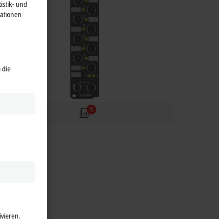
istik- und
mationen
 die
1
ivieren.