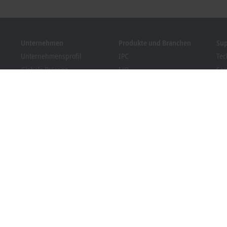
Unternehmen
Produkte und Branchen
Su
Unternehmensprofil
IPC
Tec
Globale Präsenz
I/O
Ser
Stellenangebote
Motion
Tra
News
Automation
We
Kundenmagazin PC Control
MX-System
Bec
Veranstaltungen und
Vision
Dow
Termine
Branchen
Hinweisgebersystem
Packaging Compliance