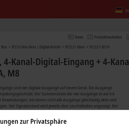
D
News
Produktneuheiten
 Box
IP23/24xx-Bxxx | Digital-Kombi
IP2321-Bxxx
IP2321-B510
 4-Kanal-Digital-Eingang + 4-Kana
A, M8
Eingänge und vier digitale Ausgänge auf einem Gerät. Die Ausgänge
d verpolungsgeschützt. Der Summenstrom der vier Ausgänge ist auf 4 A
 Anwendungen, bei denen nicht alle Ausgänge gleichzeitig aktiv sind
tigen. Der Signalzustand wird jeweils über Leuchtdioden angezeigt. Der
.
lungen zur Privatsphäre