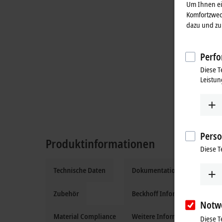
Um Ihnen ein
Komfortzwec
dazu und zu 
Perfo
Diese T
Leistun
Perso
Produktinformationen
Diese T
Technische Daten
Dokumentation und Downloa
Zubehör
Beckhoff Information System
Notw
Material Compliance
Weitere Informationen
Diese T