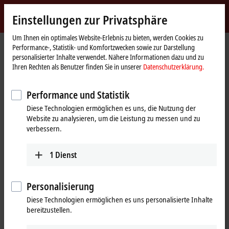
Jetzt anmelden
Einstellungen zur Privatsphäre
myBeckhoff
Beckhoff
-
Um Ihnen ein optimales Website-Erlebnis zu bieten, werden Cookies zu
Performance-, Statistik- und Komfortzwecken sowie zur Darstellung
New
personalisierter Inhalte verwendet. Nähere Informationen dazu und zu
Automation
Startseite
Produkte
I/O
Feldbus Box und IO-Link-Box
Kompakt Box
Ihren Rechten als Benutzer finden Sie in unserer
Datenschutzerklärung.
Technology
IP5xxx-Bxxx | Winkel-/Wegmessung
Tabellarische Produktübersicht
Performance und Statistik
IP5xxx-Bxxx | Kompakt Box,
Diese Technologien ermöglichen es uns, die Nutzung der
Winkel-/Wegmessung
Website zu analysieren, um die Leistung zu messen und zu
verbessern.
IP5xxx-Bxxx | Winkel-/Wegmessung
1
Dienst
M12
Funktion
Personalisierung
SSI-Geber-Interface
IP5009-Bxxx
Diese Technologien ermöglichen es uns personalisierte Inhalte
SSI-Geber-Interface
bereitzustellen.
Inkremental-Encoder-Interface
IP5109-Bxxx
RS422
Inkremental-Encoder-Interface, 1 MHz