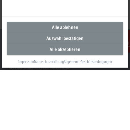
Alle ablehnen
Auswahl bestätigen
Alle akzeptieren
Kontakt
Unternehmenszentrale Deutschland
Impressum
Datenschutzerklärung
Allgemeine Geschäftsbedingungen
Beckhoff Automation GmbH & Co. KG
Hülshorstweg 20
33415 Verl
+49 5246 963-0
info@beckhoff.com
Kontaktinformationen
www.beckhoff.com/de-de/
Newsletter
Seite drucken