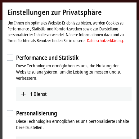
Jetzt anmelden
Einstellungen zur Privatsphäre
myBeckhoff
Beckhoff
-
Um Ihnen ein optimales Website-Erlebnis zu bieten, werden Cookies zu
Performance-, Statistik- und Komfortzwecken sowie zur Darstellung
New
personalisierter Inhalte verwendet. Nähere Informationen dazu und zu
Automation
Startseite
Produkte
I/O
Infrastruktur­komponenten
Ihren Rechten als Benutzer finden Sie in unserer
Datenschutzerklärung.
Technology
CUxxxx, EPxxxx | EtherCAT-Komponenten
CU1561
Performance und Statistik
CU1561 | Infrastruktur,
Diese Technologien ermöglichen es uns, die Nutzung der
Medienkonverter,
Website zu analysieren, um die Leistung zu messen und zu
Ethernet/EtherCAT, 100 MBit/s,
verbessern.
24 V DC, LWL POF
1
Dienst
Personalisierung
Diese Technologien ermöglichen es uns personalisierte Inhalte
bereitzustellen.