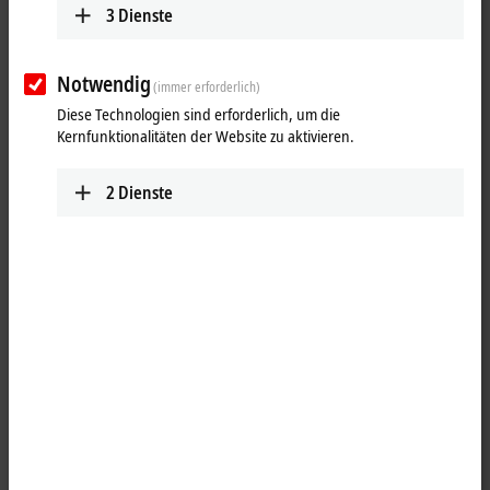
3
Dienste
Notwendig
(immer erforderlich)
Diese Technologien sind erforderlich, um die
Kernfunktionalitäten der Website zu aktivieren.
2
Dienste
1
Der
EtherCAT
-fähige CU1561 für Industrial-Fast-
Ethernet
/100 MBaud
dient als Medienkonverter von POF-Lichtwellenleiter- auf Kupfer-
Physik und umgekehrt. Der CU1561 ist geeignet für POF-
Lichtwellenleiter (Plastic-Optical-Fiber), die besonders einfach im Feld
zu installieren sind. Der Medienkonverter arbeitet immer bidirektional