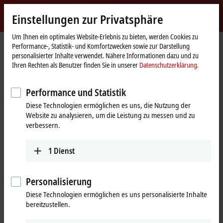
Jetzt anmelden
Einstellungen zur Privatsphäre
myBeckhoff
Beckhoff
-
Um Ihnen ein optimales Website-Erlebnis zu bieten, werden Cookies zu
Performance-, Statistik- und Komfortzwecken sowie zur Darstellung
New
personalisierter Inhalte verwendet. Nähere Informationen dazu und zu
Automation
Startseite
Produkte
I/O
I/O-spezifisches Zubehör
Ihren Rechten als Benutzer finden Sie in unserer
Datenschutzerklärung.
Technology
Zubehörübersichten
Leitungen- und Steckverbinderübersicht | EtherCAT Box
Performance und Statistik
Leitungen- und
Diese Technologien ermöglichen es uns, die Nutzung der
Website zu analysieren, um die Leistung zu messen und zu
Steckverbinderübersicht | EtherCAT
verbessern.
Box
1
Dienst
Die dargestellte Produktübersicht zeigt eine Auswahl an
Verkabelungsmöglichkeiten zu den EtherCAT-Box-Modulen für
Personalisierung
EtherCAT-, Sensor- und Powerleitungen. Die abgebildeten Produkte
geben einen Querschnitt des breiten Produktportfolios wieder.
Diese Technologien ermöglichen es uns personalisierte Inhalte
bereitzustellen.
Nr.
Typ