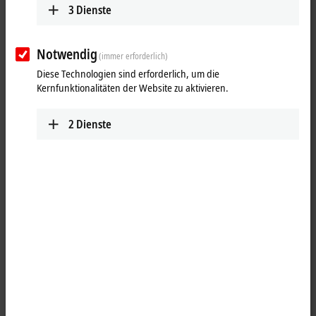
3
Dienste
EtherCAT-Leitung
Industrial-Ethernet-/EtherCAT-Patchkabel, grün, RJ
(1)
8-polig – RJ45, Stecker, 8-polig
Notwendig
(immer erforderlich)
Industrial Ethernet/EtherCAT, M12, Flansch, Buchs
Diese Technologien sind erforderlich, um die
(2)
polig – RJ45, Buchse, gerade, 4-polig
Kernfunktionalitäten der Website zu aktivieren.
Industrial Ethernet/EtherCAT, M8, Stift, gerade, 4-
(3)
Stift, gerade,4-polig
2
Dienste
Industrial Ethernet/EtherCAT, M8, Stift, gerade, 4-
(4)
Stift, gerade, 4-polig
Industrial Ethernet/EtherCAT, M8, Stift, gerade, 4-
(5)
offenes Ende
Industrial Ethernet/EtherCAT, M8, Stift, gerade, 4-p
(6)
Stecker, 4-polig
Industrial-Ethernet-/EtherCAT-Patchkabel, gelb, RJ4
(7)
polig – RJ45, Stecker, 8-polig
Industrial Ethernet/EtherCAT, M8, Stift, gerade, S
(8)
4-polig