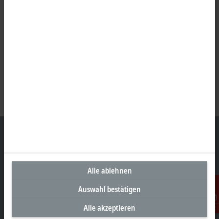
Unternehmenszentrale Deutschland
Alle ablehnen
Beckhoff Automation GmbH & Co. KG
Auswahl bestätigen
Hülshorstweg 20
33415 Verl
Alle akzeptieren
Kontakt