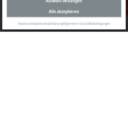
Auswahl bestätigen
Unternehmenszentrale Deutschland
Beckhoff Automation GmbH & Co. KG
Alle akzeptieren
Kontakt
Hülshorstweg 20
33415 Verl
Impressum
Datenschutzerklärung
Allgemeine Geschäftsbedingungen
+49 5246 963-0
info@beckhoff.com
Kontaktinformationen
www.beckhoff.com/de-de/
Newsletter
Seite drucken
Unternehmen
Produkte und Branchen
Support
Soziale Medien