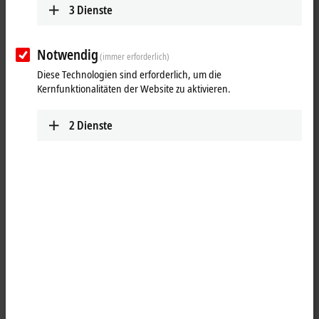
3
Dienste
Notwendig
(immer erforderlich)
Diese Technologien sind erforderlich, um die
Kernfunktionalitäten der Website zu aktivieren.
2
Dienste
1
1
Mit Microsoft Windows 10 IoT Enterprise 2021 LTSC (Version 21H2)
führt Beckhoff den Nachfolger von Microsoft Windows 10 IoT
Enterprise 2019 LTSC (Version 1809) ein. Windows 10 unterstützt
Multitouch-Bedienkonzepte und macht das Kacheldesign erlebbar.
Die Preisgestaltung orientiert sich an den CPU-Klassen, sodass für
®
Prozessoren des Typs Intel Atom
und Prozessoren im mittleren