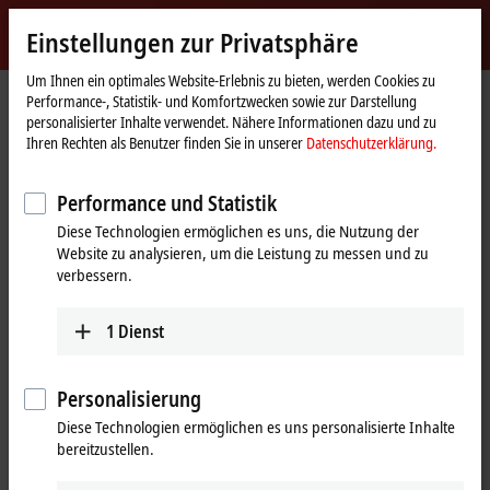
Jetzt anmelden
Einstellungen zur Privatsphäre
myBeckhoff
Beckhoff
-
Um Ihnen ein optimales Website-Erlebnis zu bieten, werden Cookies zu
Performance-, Statistik- und Komfortzwecken sowie zur Darstellung
New
personalisierter Inhalte verwendet. Nähere Informationen dazu und zu
Automation
Startseite
Produkte
IPC
Betriebssysteme und Tools
Betriebssysteme
Ihren Rechten als Benutzer finden Sie in unserer
Datenschutzerklärung.
Technology
C9900-S51x
Performance und Statistik
C9900-S51x | Microsoft Windows
Diese Technologien ermöglichen es uns, die Nutzung der
10 IoT Enterprise 2021 LTSC für
Website zu analysieren, um die Leistung zu messen und zu
Beckhoff Industrie-PCs
verbessern.
1
Dienst
Personalisierung
Diese Technologien ermöglichen es uns personalisierte Inhalte
bereitzustellen.