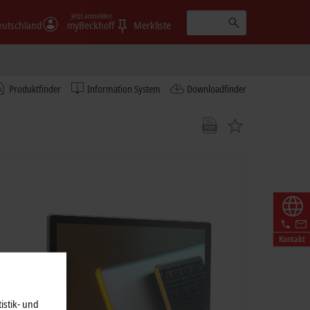
Jetzt anmelden
eutschland
myBeckhoff
Merkliste
Produktfinder
Information System
Downloadfinder
Kontakt
istik- und