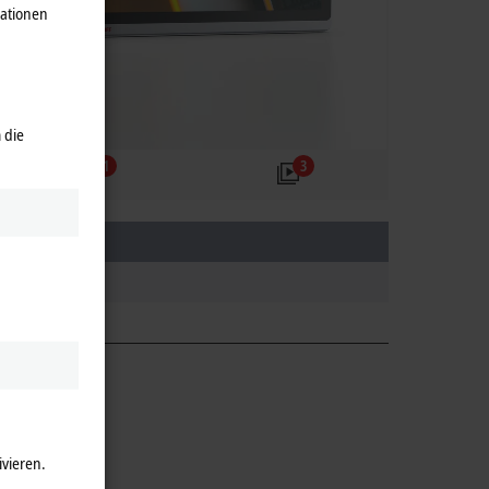
mationen
 die
1
3
tus
kündigung
kündigung
ivieren.