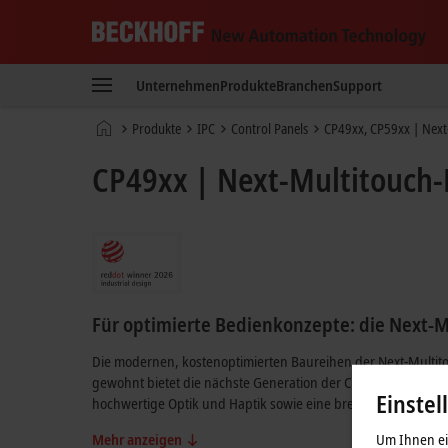
Beckhoff
-
Unternehmen
Produkte
Branchen
Support
New
Automation
Startseite
Produkte
IPC
Control Panels
CP49xx, CP59xx | Next
Technology
CP49xx | Next-Multitouch-
Für optimierte Bedienkonzepte: die Next-
Die modernen, kostenoptimierten Baureihen der Next-Multitouc
gewohnt bietet die nächste Generation der Control Panels e
Einstel
hochwertige Optik und Haptik sowie eine breite Auswahl an
Um Ihnen ein
Mehr anzeigen