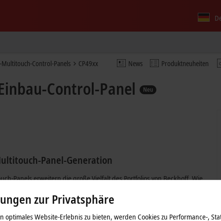
D
-Multitouch-Control-Panels
CP49xx
News
Produktneuheiten
Einbau-Control-Panel
Neu
Multitouch-Panel-Generation
h-Panels erweitern die große Vielfalt des Portfolios von Beckhoff. Wie
inen hohen Bedienkomfort mit modernster Multitouch-Technologie, eine
lungen zur Privatsphäre
 Formaten und Optionen.
 optimales Website-Erlebnis zu bieten, werden Cookies zu Performance-, Stat