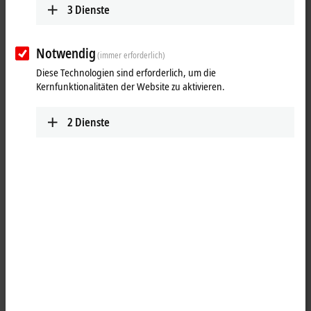
3
Dienste
Notwendig
(immer erforderlich)
Diese Technologien sind erforderlich, um die
Kernfunktionalitäten der Website zu aktivieren.
2
Dienste
5
3
Der Ultra-Kompakt-Industrie-PC C6025 ist als lüfterloses Gerät
konzipiert und bietet trotz seiner geringen Abmessungen von 82 x 127
x 50 mm eine hohe Rechenleistung. Die Grundlage dafür bilden je
®
nach Ausstattung die Prozessoren des Typs Intel Atom
oder
®
Intel
Core™ i U mit bis zu vier Prozessorkernen, die trotz ihrer Core™-
i-Eigenschaften einen deutlich geringeren Energieverbrauch
aufweisen, verglichen mit den anderen Prozessoren der Reihe.