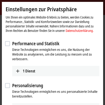
Jetzt anmelden
Einstellungen zur Privatsphäre
myBeckhoff
Beckhoff
-
Um Ihnen ein optimales Website-Erlebnis zu bieten, werden Cookies zu
Performance-, Statistik- und Komfortzwecken sowie zur Darstellung
New
personalisierter Inhalte verwendet. Nähere Informationen dazu und zu
Automation
Startseite
Produkte
IPC
PCs
C60xx | Ultra-Kompakt-Industrie-PCs
Ihren Rechten als Benutzer finden Sie in unserer
Datenschutzerklärung.
Technology
C6025
Performance und Statistik
C6025 | Lüfterloser Ultra-
Diese Technologien ermöglichen es uns, die Nutzung der
Kompakt-Industrie-PC
Website zu analysieren, um die Leistung zu messen und zu
verbessern.
1
Dienst
Personalisierung
Diese Technologien ermöglichen es uns personalisierte Inhalte
bereitzustellen.