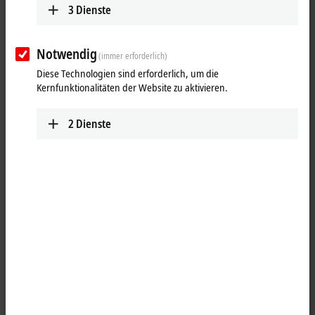
3
Dienste
Notwendig
(immer erforderlich)
Diese Technologien sind erforderlich, um die
Kernfunktionalitäten der Website zu aktivieren.
2
Dienste
1
®
®
Beckhoff PCIe
-Module sind hochintegrierte PCI Express
-
Steckkarten, die dem Trend zu immer kleiner werdenden PCs gerecht
werden. Die Funktion von PC-Steckkarten wird in ein kompaktes
Format für die raue Industrieumgebung gebracht.
®
Das PCIe
-Modul C9900-R266 ist ein eigenständiges Speichermodul
mit 512 kB NOVRAM. In
TwinCAT
steht NOVRAM zur Verfügung.
Produktstatus: