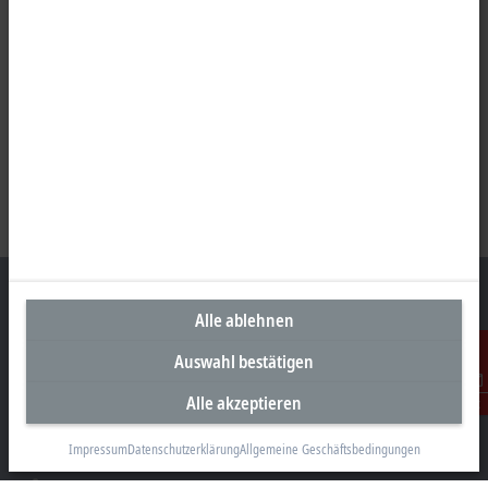
Alle ablehnen
Auswahl bestätigen
Unternehmenszentrale Deutschland
Beckhoff Automation GmbH & Co. KG
Alle akzeptieren
Kontakt
Hülshorstweg 20
33415 Verl
Impressum
Datenschutzerklärung
Allgemeine Geschäftsbedingungen
+49 5246 963-0