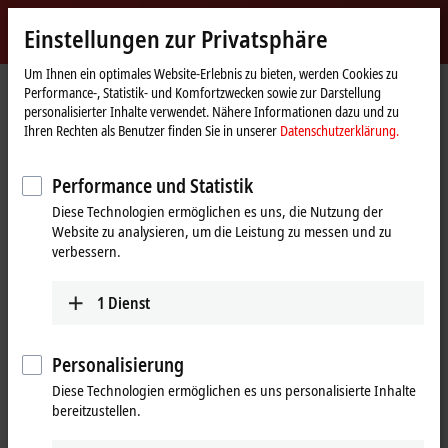
Jetzt anmelden
Einstellungen zur Privatsphäre
myBeckhoff
Beckhoff
-
Um Ihnen ein optimales Website-Erlebnis zu bieten, werden Cookies zu
Performance-, Statistik- und Komfortzwecken sowie zur Darstellung
New
personalisierter Inhalte verwendet. Nähere Informationen dazu und zu
Automation
Startseite
Produkte
IPC
PCs
Zubehör
C9900-R266
Ihren Rechten als Benutzer finden Sie in unserer
Datenschutzerklärung.
Technology
®
C9900-R266 | NOVRAM-PCIe
-
Performance und Statistik
Modul
Diese Technologien ermöglichen es uns, die Nutzung der
Website zu analysieren, um die Leistung zu messen und zu
verbessern.
1
Dienst
Personalisierung
Diese Technologien ermöglichen es uns personalisierte Inhalte
bereitzustellen.