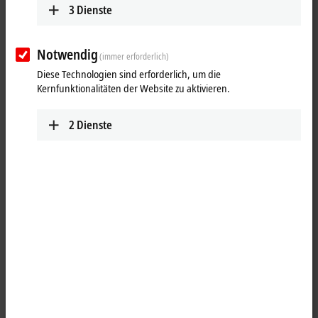
3
Dienste
Notwendig
(immer erforderlich)
Diese Technologien sind erforderlich, um die
Kernfunktionalitäten der Website zu aktivieren.
2
Dienste
1
Der permanentmagneterregte Drehstrom-Synchron-Motor AMP8041
mit integriertem Antriebsverstärker kann wahlweise mit Multiturn
oder Singleturn-Encoder ausgestattet werden. Mit One Cable
Automation, der Einkabellösung
EtherCAT P
, verfügt er über eine
einfache, komfortable und fehlersichere Anschlussmöglichkeit an das