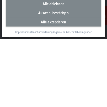
Beckhoff Automation GmbH & Co. KG
Alle ablehnen
Hülshorstweg 20
Auswahl bestätigen
33415 Verl
Alle akzeptieren
+49 5246 963-0
Kontakt
info@beckhoff.com
Impressum
Datenschutzerklärung
Allgemeine Geschäftsbedingungen
Kontaktinformationen
www.beckhoff.com/de-de/
Newsletter
Seite drucken
Unternehmen
Produkte und Branchen
Support
Soziale Medien