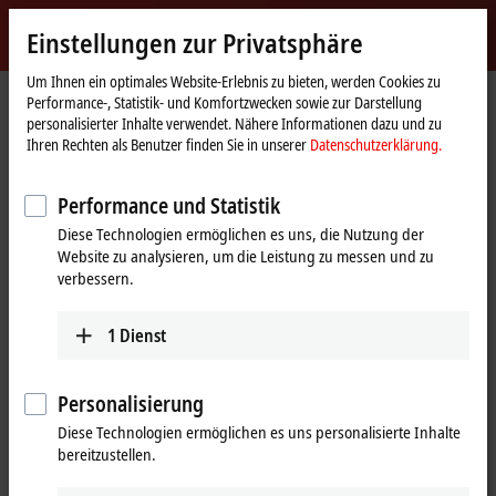
Jetzt anmelden
Einstellungen zur Privatsphäre
myBeckhoff
Beckhoff
-
Um Ihnen ein optimales Website-Erlebnis zu bieten, werden Cookies zu
Performance-, Statistik- und Komfortzwecken sowie zur Darstellung
New
personalisierter Inhalte verwendet. Nähere Informationen dazu und zu
Automation
Startseite
Produkte
Motion
Dezentrale Antriebssysteme
Ihren Rechten als Benutzer finden Sie in unserer
Datenschutzerklärung.
Technology
AMP8000 | Dezentrales Servoantriebssystem
AMP8000 | Dezentrale Servoantriebe
AMP8041
AMP8041-Ex4z
Performance und Statistik
AMP8041-Ex4z | Dezentraler
Diese Technologien ermöglichen es uns, die Nutzung der
Website zu analysieren, um die Leistung zu messen und zu
Servoantrieb 2,40 Nm (M
), F4
0
verbessern.
(87 mm)
1
Dienst
Personalisierung
Diese Technologien ermöglichen es uns personalisierte Inhalte
bereitzustellen.