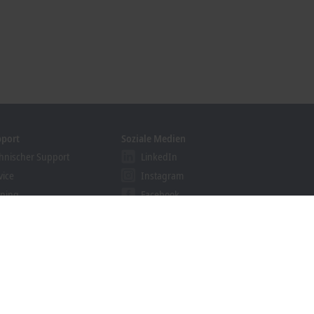
pport
Soziale Medien
hnischer Support
LinkedIn
vice
Instagram
ining
Facebook
binare
YouTube
khoff Information System
nloadfinder