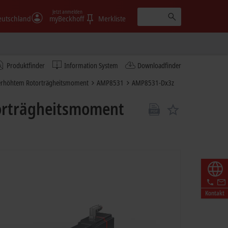
Jetzt anmelden
eutschland
myBeckhoff
Merkliste
Produktfinder
Information System
Downloadfinder
 erhöhtem Rotorträgheitsmoment
AMP8531
AMP8531-Dx3z
orträgheitsmoment
Kontakt