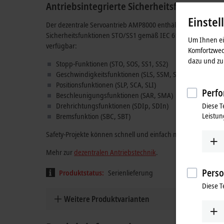
Antriebsintegrierte Sicherheitsfunktionen
Einstel
Der dezentrale Servoantrieb AMP8000 enthält standardmäßi
Sicherheitsfunktionen STO/SS1 gemäß IEC 61800-5-2. Optional
Um Ihnen ein
verfügbar:
Komfortzwec
dazu und zu 
Stopp-Funktionen (STO, SOS, SS1, SS2)
Geschwindigkeitsfunktionen (SLS, SSM, SSR, SMS)
Positionsfunktionen (SLP, SCA, SLI)
Perfo
Beschleunigungsfunktionen (SAR, SMA)
Diese T
Drehrichtungsfunktionen (SDIp, SDIn)
Leistun
Bremsfunktion (SBC, SBT)
Safety-Projekte können schnell und einfach mit dem TwinCAT 
Mehr zur
dezentralen Antriebstechnik
.
Perso
Produktstatus:
Serienlieferung
Diese T
Weitere Produktvarianten