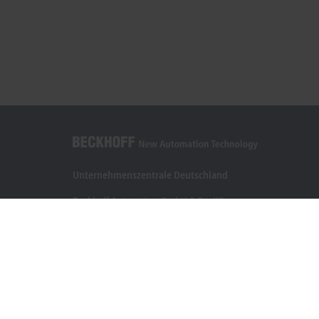
Unternehmenszentrale Deutschland
Beckhoff Automation GmbH & Co. KG
Hülshorstweg 20
33415 Verl
+49 5246 963-0
info@beckhoff.com
Kontaktinformationen
www.beckhoff.com/de-de/