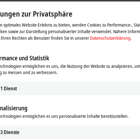
lungen zur Privatsphäre
g
TwinSAFE
zur Realisierung der antriebsintegrierten
 ist er mit folgenden TwinSAFE Safe Motion Sicherheitsfunktionen
 optimales Website-Erlebnis zu bieten, werden Cookies zu Performance-, Stat
ken sowie zur Darstellung personalisierter Inhalte verwendet. Nähere Infor
Ihren Rechten als Benutzer finden Sie in unserer
Datenschutzerklärung.
rmance und Statistik
echnologien ermöglichen es uns, die Nutzung der Website zu analysieren, um
g zu messen und zu verbessern.
3 Safety Editor
TE9000
erstellt werden. Als weitere Unterstützung steht auc
1
Dienst
nalisierung
echnologien ermöglichen es uns personalisierte Inhalte bereitzustellen.
3
Dienste