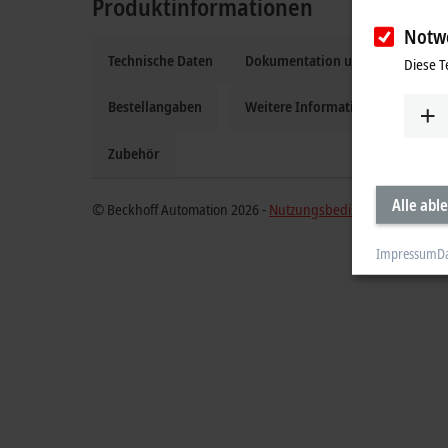
Produktinformationen
Notw
Technische Daten
Dokumentation und Downloads
Diese T
Bestellangaben
Weitere Informationen
Zubehör
Alle abl
© Beckhoff Automation 2026 -
Nutzungsbedingungen
Impressum
D