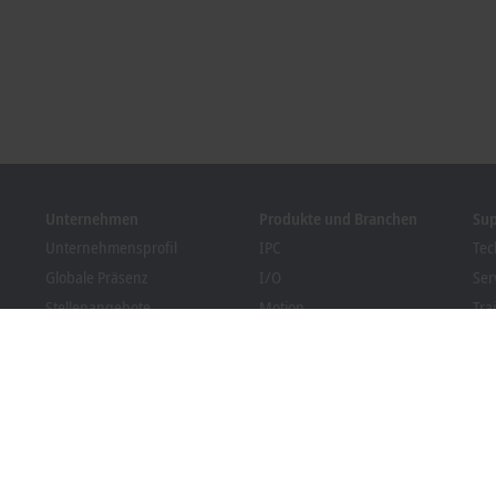
Unternehmen
Produkte und Branchen
Su
Unternehmensprofil
IPC
Tec
Globale Präsenz
I/O
Ser
Stellenangebote
Motion
Tra
News
Automation
We
Kundenmagazin PC Control
MX-System
Bec
Veranstaltungen und
Vision
Dow
Termine
Branchen
Hinweisgebersystem
Packaging Compliance