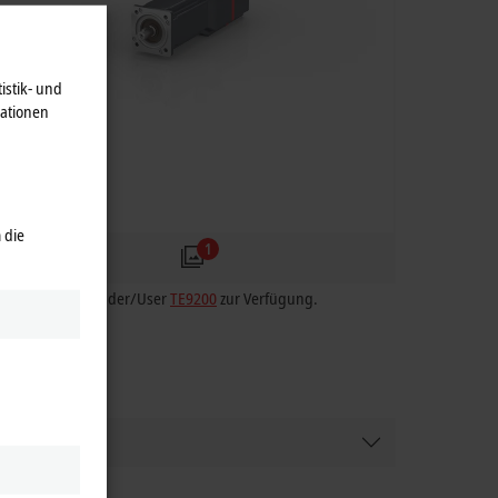
istik- und
mationen
 die
1
h der TwinSAFE Loader/User
TE9200
zur Verfügung.