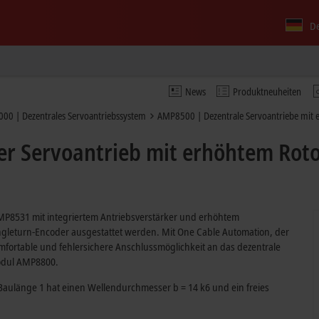
D
News
Produktneuheiten
00 | Dezentrales Servoantriebssystem
AMP8500 | Dezentrale Servoantriebe mit
er Servoantrieb mit erhöhtem Rot
8531 mit integriertem Antriebsverstärker und erhöhtem
ngleturn-Encoder ausgestattet werden. Mit One Cable Automation, der
omfortable und fehlersichere Anschlussmöglichkeit an das dezentrale
odul AMP8800.
Baulänge 1 hat einen Wellendurchmesser b = 14 k6 und ein freies