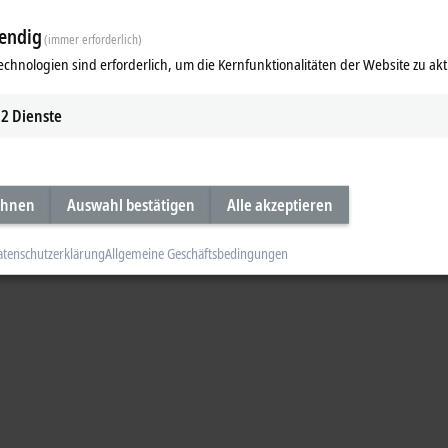
endig
(immer erforderlich)
Ergänzende Produkte
echnologien sind erforderlich, um die Kernfunktionalitäten der Website zu akt
Ähnliche Produkte
2
Dienste
ehnen
Auswahl bestätigen
Alle akzeptieren
atenschutzerklärung
Allgemeine Geschäftsbedingungen