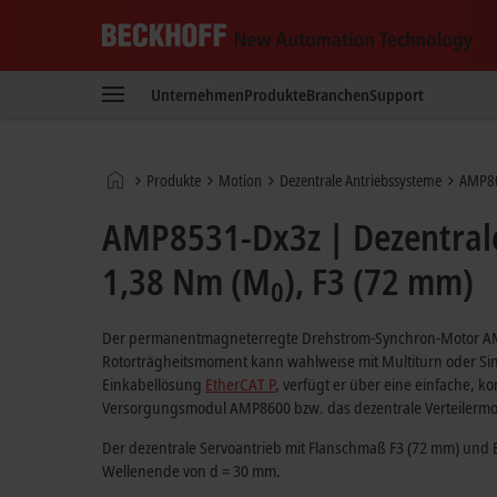
Beckhoff
-
Unternehmen
Produkte
Branchen
Support
New
Automation
Technology
Startseite
Produkte
Motion
Dezentrale Antriebssysteme
AMP80
AMP8531-Dx3z | Dezentral
1,38 Nm (M
), F3 (72 mm)
0
Der permanentmagneterregte Drehstrom-Synchron-Motor AMP
Rotorträgheitsmoment kann wahlweise mit Multiturn oder Si
Einkabellösung
EtherCAT P
, verfügt er über eine einfache, k
Versorgungsmodul AMP8600 bzw. das dezentrale Verteilerm
Der dezentrale Servoantrieb mit Flanschmaß F3 (72 mm) und 
Wellenende von d = 30 mm.