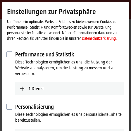
Jetzt anmelden
Einstellungen zur Privatsphäre
myBeckhoff
Beckhoff
-
Um Ihnen ein optimales Website-Erlebnis zu bieten, werden Cookies zu
Performance-, Statistik- und Komfortzwecken sowie zur Darstellung
New
personalisierter Inhalte verwendet. Nähere Informationen dazu und zu
Automation
Startseite
Produkte
Motion
Frequenzumrichter
Ihren Rechten als Benutzer finden Sie in unserer
Datenschutzerklärung.
Technology
AF1000 | Economy-Frequenzumrichter
AF1107-3xxx
AF1107-3200-0000
Performance und Statistik
AF1107-3200-0000 | Economy-
Diese Technologien ermöglichen es uns, die Nutzung der
Website zu analysieren, um die Leistung zu messen und zu
Frequenzumrichter, dreiphasig,
verbessern.
Einachsmodul, 0,75 kW
Neu
1
Dienst
Personalisierung
Diese Technologien ermöglichen es uns personalisierte Inhalte
bereitzustellen.