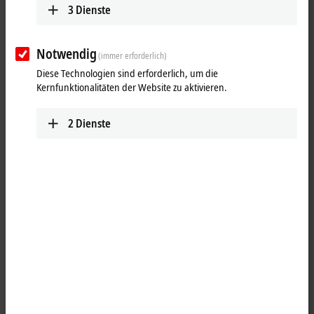
3
Dienste
Notwendig
(immer erforderlich)
Diese Technologien sind erforderlich, um die
Kernfunktionalitäten der Website zu aktivieren.
2
Dienste
2
2
Die Economy-Frequenzumrichter AF1000 sind eine kosteneffiziente
Baureihe für Basisaufgaben im Antriebsbereich. Das Einachsmodul
AF1107-3xxx ist im höheren Leistungsbereich mit einer
Nennausgangsleistung von 0,75 kW mit dreiphasiger Einspeisung
von 3 x 208…480 V AC verfügbar.