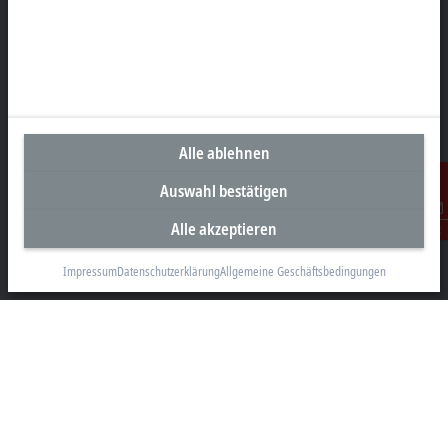
Unternehmenszentrale Deutschland
Beckhoff Automation GmbH & Co. KG
Hülshorstweg 20
Alle ablehnen
33415 Verl
Auswahl bestätigen
+49 5246 963-0
info@beckhoff.com
Alle akzeptieren
Kontakt
Kontaktinformationen
Impressum
Datenschutzerklärung
Allgemeine Geschäftsbedingungen
www.beckhoff.com/de-de/
Newsletter
Seite drucken
Unternehmen
Produkte und Branchen