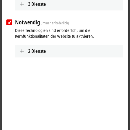
3
Dienste
Notwendig
(immer erforderlich)
Diese Technologien sind erforderlich, um die
Kernfunktionalitäten der Website zu aktivieren.
2
Dienste
2
hochdynamische, torsionsfähige Leitungen mit 2 Mio. Biegezyklen,
max. 240 m/min, max. 30m/s²,
min. Biegeradius = 164 mm (12 x AD), maximale Kettenlänge horizontal
20 m, vertikal 5 m,