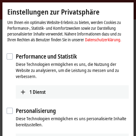
Jetzt anmelden
Einstellungen zur Privatsphäre
myBeckhoff
Beckhoff
-
Um Ihnen ein optimales Website-Erlebnis zu bieten, werden Cookies zu
Performance-, Statistik- und Komfortzwecken sowie zur Darstellung
New
personalisierter Inhalte verwendet. Nähere Informationen dazu und zu
Automation
Startseite
Produkte
Motion
Motion-spezifisches Zubehör
Ihren Rechten als Benutzer finden Sie in unserer
Datenschutzerklärung.
Technology
Vorkonfektionierte Leitungen
ZK4800-8063-xxxx
Performance und Statistik
ZK4800-8063-xxxx |
Diese Technologien ermöglichen es uns, die Nutzung der
Motoranschlussleitung 1,5 mm²
Website zu analysieren, um die Leistung zu messen und zu
®
mit M23-speedtec
-Stecker,
verbessern.
torsionsfähig
1
Dienst
Personalisierung
Diese Technologien ermöglichen es uns personalisierte Inhalte
bereitzustellen.