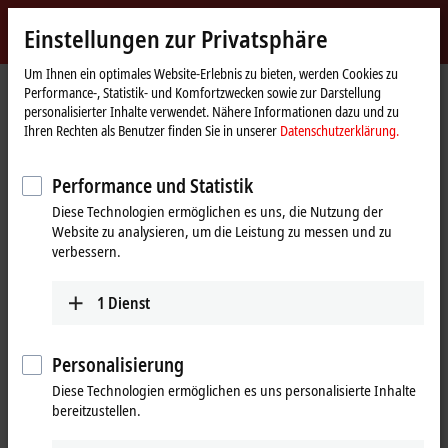
Jetzt anmelden
Einstellungen zur Privatsphäre
myBeckhoff
Beckhoff
-
Um Ihnen ein optimales Website-Erlebnis zu bieten, werden Cookies zu
Performance-, Statistik- und Komfortzwecken sowie zur Darstellung
New
personalisierter Inhalte verwendet. Nähere Informationen dazu und zu
Automation
Startseite
Produkte
MX-System
MSxxxx | System-Module
Ihren Rechten als Benutzer finden Sie in unserer
Datenschutzerklärung.
Technology
MS4xxx | EtherCAT-Leistungsabgang
MS4208-2003-1112
Performance und Statistik
MS4208-2003-1112 | 2-Kanal-
Diese Technologien ermöglichen es uns, die Nutzung der
EtherCAT-Leistungsabgang,
Website zu analysieren, um die Leistung zu messen und zu
EtherCAT, 24 V DC/2 x 4 A,
verbessern.
schaltbar, M12
1
Dienst
Personalisierung
Diese Technologien ermöglichen es uns personalisierte Inhalte
bereitzustellen.