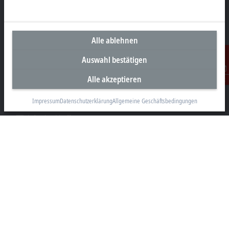
Alle ablehnen
Unternehmenszentrale Deutschland
Auswahl bestätigen
Beckhoff Automation GmbH & Co. KG
Hülshorstweg 20
Alle akzeptieren
Kontakt
33415 Verl
Impressum
Datenschutzerklärung
Allgemeine Geschäftsbedingungen
+49 5246 963-0
info@beckhoff.com
Kontaktinformationen
www.beckhoff.com/de-de/
Newsletter
Seite drucken
Unternehmen
Produkte und Branchen