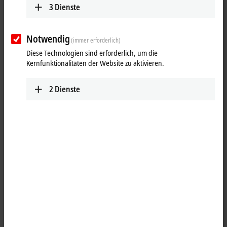
3
Dienste
Notwendig
(immer erforderlich)
Diese Technologien sind erforderlich, um die
Kernfunktionalitäten der Website zu aktivieren.
2
Dienste
1
1
Die Systemmodule der Reihe MS4xxx versorgen weitere Baseplates
oder beliebige externe Geräte mit Spannungen und binden diese in
das
EtherCAT
-Netzwerk ein. Das EtherCAT-Leistungsabgangsmodul
MS4208-2003-1112 stellt 24 V DC für die Steuerspannung U
bzw. die
S
Lastspannung U
sowie EtherCAT für zusätzliche Abnehmer zur
P